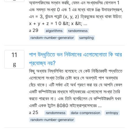
অ্যালগরিদমের সন্ধান করছি, যেমন এন সংখ্যাগুলির যোগফল 1
এবং সমস্ত সংখ্যা 0 এবং 1 এর মধ্যে থাকে lie উদাহরণস্বরূপ,
এন = 3, র্যান্ডম পয়েন্ট (x, y, z) ত্রিভুজের মধ্যে থাকা উচিত:
x + y + z = 1 0 &lt; x &lt; …
29
algorithms
randomness
random-number-generator
sampling
পাপ উদ্ধৃতিতে ভন নিউমানের এলোমেলোতা কি আর
11
প্রযোজ্য নয়?
কিছু অধ্যায় নিম্নলিখিত বলেছেন: যে কেউ নির্বিচারবাদী পদ্ধতিতে
এলোমেলো সংখ্যা তৈরির চেষ্টা করে সে অবশ্যই পাপ অবস্থায়
বেঁচে থাকে। এটি সর্বদা এই অর্থ গ্রহণ করা হয় যে আপনি কেবল
একটি কম্পিউটারের মাধ্যমে সত্যিকারের এলোমেলো সংখ্যা তৈরি
করতে পারবেন না। এবং তিনি বলেছিলেন যে কম্পিউটারগুলি যখন
একটি একক ইন্টেল 8080 মাইক্রোপ্রসেসরের …
25
randomness
data-compression
entropy
random-number-generator