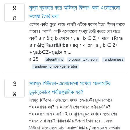
মুদ্রা ব্যবহার করে অভিন্ন বিতরণ করা এলোমেলো
9
সংখ্যা তৈরি করা
তোমার একটা মুদ্রা আছে আপনি এটিকে যতবার ইচ্ছা ফ্লিপ করতে
পারেন। আপনি একটি এলোমেলো সংখ্যা তৈরি করতে চান যাতে
একটি ≤ r &lt; b যেখানে r , a , b ∈ Z + থাকে ।Rrra
≤ r &lt; বিa≤r&lt;ba \leq r < br , a , b ∈ Z+
+r,a,b∈Z+r,a,b\in …
25
algorithms
probability-theory
randomness
random-number-generator
সমস্ত সিউডো-এলোমেলো সংখ্যা জেনারেটর
3
চূড়ান্তভাবে পর্যায়ক্রমিক হয়?
সমস্ত সিউডো-এলোমেলো সংখ্যা জেনারেটর চূড়ান্তভাবে
পর্যায়ক্রমিক হয়? নাকি এগুলি শেষ পর্যন্ত পর্যায়ক্রমিক?
পর্যায়ক্রমে আমার অর্থ এই যে যুক্তিযুক্ত সংখ্যার মতো শেষ
পর্যন্ত তারা একটি পর্যায়ক্রমিক উপসর্গ তৈরি করে ... এবং
সিউডো-এলোমেলো মানে অ্যালগরিদমিক / এলোমেলো সংখ্যার