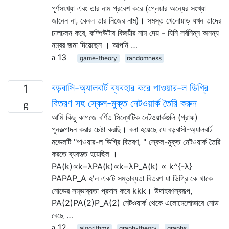
পূর্ণসংখ্যা এবং তার নাম প্রবেশ করে (প্লেয়ার অন্যের সংখ্যা
জানেন না, কেবল তার নিজের নাম)। সমস্ত খেলোয়াড় যখন তাদের
চালচলন করে, কম্পিউটার বিজয়ীর নাম দেয় - যিনি সর্বনিম্ন অনন্য
নম্বর জমা দিয়েছেন । আপনি …
13
game-theory
randomness
বড়বাসি-অ্যালবার্ট ব্যবহার করে পাওয়ার-ল ডিগ্রি
1
বিতরণ সহ স্কেল-মুক্ত নেটওয়ার্ক তৈরি করুন
আমি কিছু কাগজে বর্ণিত সিন্থেটিক নেটওয়ার্কগুলি (গ্রাফ)
পুনরুত্পাদন করার চেষ্টা করছি। বলা হয়েছে যে বড়বাসী-অ্যালবার্ট
মডেলটি "পাওয়ার-ল ডিগ্রি বিতরণ, " স্কেল-মুক্ত নেটওয়ার্ক তৈরি
করতে ব্যবহৃত হয়েছিল ।
PA(k)∝k−λPA(k)∝k−λP_A(k) ∝ k^{-λ}
PAPAP_A হ'ল একটি সম্ভাব্যতা বিতরণ যা ডিগ্রি কে থাকে
নোডের সম্ভাব্যতা প্রদান করে kkk। উদাহরণস্বরূপ,
PA(2)PA(2)P_A(2) নেটওয়ার্ক থেকে এলোমেলোভাবে নোড
বেছে …
12
algorithms
graph-theory
graphs