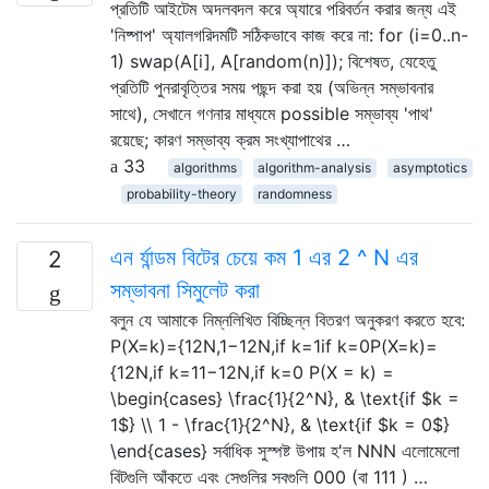
প্রতিটি আইটেম অদলবদল করে অ্যারে পরিবর্তন করার জন্য এই
'নিষ্পাপ' অ্যালগরিদমটি সঠিকভাবে কাজ করে না: for (i=0..n-
1) swap(A[i], A[random(n)]); বিশেষত, যেহেতু
প্রতিটি পুনরাবৃত্তির সময় পছন্দ করা হয় (অভিন্ন সম্ভাবনার
সাথে), সেখানে গণনার মাধ্যমে possible সম্ভাব্য 'পাথ'
রয়েছে; কারণ সম্ভাব্য ক্রম সংখ্যাপাথের …
33
algorithms
algorithm-analysis
asymptotics
probability-theory
randomness
এন র্যান্ডম বিটের চেয়ে কম 1 এর 2 ^ N এর
2
সম্ভাবনা সিমুলেট করা
বলুন যে আমাকে নিম্নলিখিত বিচ্ছিন্ন বিতরণ অনুকরণ করতে হবে:
P(X=k)={12N,1−12N,if k=1if k=0P(X=k)=
{12N,if k=11−12N,if k=0 P(X = k) =
\begin{cases} \frac{1}{2^N}, & \text{if $k =
1$} \\ 1 - \frac{1}{2^N}, & \text{if $k = 0$}
\end{cases} সর্বাধিক সুস্পষ্ট উপায় হ'ল NNN এলোমেলো
বিটগুলি আঁকতে এবং সেগুলির সবগুলি 000 (বা 111 ) …