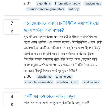
31
algorithms
information-theory
randomness
pseudo-random-generators
entropy
এলোমেলোভাবে এবং ননডিটারিস্টিক অ্যালগরিদমের
7
মধ্যে পার্থক্য এবং সম্পর্ক?
র্যান্ডমাইজড অ্যালগরিদম এবং ননডিটারিস্টেমিক অ্যালগরিদমের
মধ্যে কোন পার্থক্য এবং সম্পর্ক রয়েছে? উইকিপিডিয়া থেকে একটি
এলোমোডিজ একটি এলোরিদম যা তার যুক্তির অংশ হিসাবে কিছুটা
এলোমেলোভাবে নিয়োগ করে। অ্যালগরিদম সাধারণত র্যান্ডম
বিটগুলির সমস্ত সম্ভাব্য পছন্দগুলির উপরে "গড় ক্ষেত্রে" ভাল
পারফরম্যান্স অর্জনের আশায় তার আচরণের দিকনির্দেশনা করতে
সহায়তার ইনপুট হিসাবে অভিন্ন র্যান্ডম বিটগুলি …
30
algorithms
terminology
computation-models
nondeterminism
randomness
একটি সরলতম থেকে অভিন্ন নমুনা
4
আমি এন এলোমেলো সংখ্যার অ্যারে তৈরির জন্য একটি