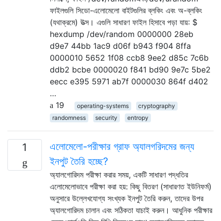
ফাইলগুলি সিডো-এলোমেলো বাইটগুলির ব্লকিং এবং অ-ব্লকিং
(যথাক্রমে) উত্স। এগুলি সাধারণ ফাইল হিসাবে পড়া যায়: $
hexdump /dev/random 0000000 28eb
d9e7 44bb 1ac9 d06f b943 f904 8ffa
0000010 5652 1f08 ccb8 9ee2 d85c 7c6b
ddb2 bcbe 0000020 f841 bd90 9e7c 5be2
eecc e395 5971 ab7f 0000030 864f d402
…
19
operating-systems
cryptography
randomness
security
entropy
এলোমেলো-পরীক্ষার গ্রাফ অ্যালগরিদমের জন্য
1
ইনপুট তৈরি হচ্ছে?
অ্যালগোরিদম পরীক্ষা করার সময়, একটি সাধারণ পদ্ধতির
এলোমেলোভাবে পরীক্ষা করা হয়: কিছু বিতরণ (সাধারণত ইউনিফর্ম)
অনুসারে উল্লেখযোগ্য সংখ্যক ইনপুট তৈরি করুন, তাদের উপর
অ্যালগোরিদম চালান এবং সঠিকতা যাচাই করুন। আধুনিক পরীক্ষার