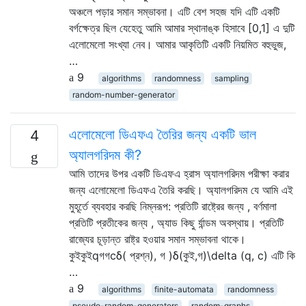
অঞ্চলে পড়ার সমান সম্ভাবনা। এটি বেশ সহজ যদি এটি একটি
বর্গক্ষেত্র ছিল যেহেতু আমি আমার স্থানাঙ্ক হিসাবে [0,1] এ দুটি
এলোমেলো সংখ্যা নেব। আমার আকৃতিটি একটি নিয়মিত বহুভুজ,
…
9
algorithms
randomness
sampling
random-number-generator
এলোমেলো ডিএফএ তৈরির জন্য একটি ভাল
4
অ্যালগরিদম কী?
আমি তাদের উপর একটি ডিএফএ হ্রাস অ্যালগরিদম পরীক্ষা করার
জন্য এলোমেলো ডিএফএ তৈরি করছি। অ্যালগরিদম যে আমি এই
মুহূর্তে ব্যবহার করছি নিম্নরূপ: প্রতিটি রাষ্ট্রের জন্য , বর্ণমালা
প্রতিটি প্রতীকের জন্য , অ্যাড কিছু র্যান্ডম অবস্থায়। প্রতিটি
রাজ্যের চূড়ান্ত রাষ্ট্র হওয়ার সমান সম্ভাবনা থাকে।
কুইকুইqগগcδ( প্রশ্ন), গ )δ(কুই,গ)\delta (q, c) এটি কি
…
9
algorithms
finite-automata
randomness
pseudo-random-generators
random-graphs