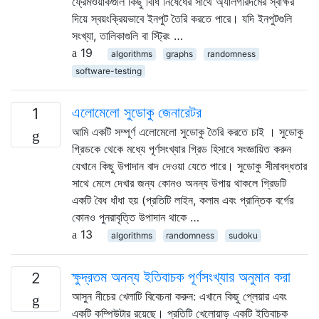
ফ্রেমওয়ার্কগুলি কিছু বিধি নিষেধের সাথে অ্যালগরিদমের স্বাক্ষর
দিয়ে স্বয়ংক্রিয়ভাবে ইনপুট তৈরি করতে পারে। যদি ইনপুটগুলি
সংখ্যা, তালিকাগুলি বা স্ট্রিং …
19
algorithms
graphs
randomness
software-testing
এলোমেলো সুডোকু জেনারেটর
1
আমি একটি সম্পূর্ণ এলোমেলো সুডোকু তৈরি করতে চাই । সুডোকু
গ্রিডকে থেকে মধ্যে পূর্ণসংখ্যার গ্রিড হিসাবে সংজ্ঞায়িত করুন
যেখানে কিছু উপাদান বাদ দেওয়া যেতে পারে। সুডোকু সীমাবদ্ধতার
সাথে মেলে দেখার জন্য কোনও অনন্য উপায় থাকলে গ্রিডটি
একটি বৈধ ধাঁধা হয় (প্রতিটি লাইন, কলাম এবং প্রান্তিক বর্গের
কোনও পুনরাবৃত্তি উপাদান থাকে …
13
algorithms
randomness
sudoku
ক্ষুদ্রতম অনন্য ইতিবাচক পূর্ণসংখ্যার অনুমান করা
2
আসুন নীচের খেলাটি বিবেচনা করুন: এখানে কিছু প্লেয়ার এবং
একটি কম্পিউটার রয়েছে। প্রতিটি খেলোয়াড় একটি ইতিবাচক