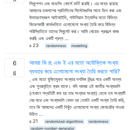
সিমুলেশন এবং মডেলিং কোর্সে ভর্তি রয়েছি। এর মধ্যে রয়েছে
আমাদের চারপাশের প্রতিদিনের সিস্টেমগুলির সাথে ডিল করা এবং
উদাহরণস্বরূপ আইআইডি, গাউসিয়ান ইত্যাদির মতো বিভিন্ন
বিতরণকারী কার্ভগুলিতে এলোমেলো সংখ্যা তৈরি করে বিভিন্ন
পরিস্থিতিতে তাদের সিমুলেট করা। আমি বোয়েড প্রকল্পে কাজ
করছি এবং একটি প্রশ্ন …
23
randomness
modelling
আমরা কি π এবং ই এর মতো অযৌক্তিক সংখ্যা
6
ব্যবহার করে এলোমেলো সংখ্যা তৈরি করতে পারি?
, এবং মতো যুক্তিযুক্ত সংখ্যার দশমিক বিন্দুর পরে একটি অনন্য
এবং পুনরাবৃত্তি ক্রম থাকে। যদি আমরা এই জাতীয় সংখ্যাগুলি
(যেখানে পদ্ধতিটি বলা হয় তার সংখ্যার সংখ্যা) থেকে তম সংখ্যাটি
বের করে এবং সংখ্যাগুলি যেমন হয় তেমনি একটি সংখ্যা তৈরি করি,
তবে কি আমাদের একটি নিখুঁত এলোমেলো সংখ্যা জেনারেটর পাওয়া
উচিত …
21
randomized-algorithms
randomness
random-number-generator