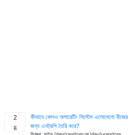
কীভাবে কোনও অপারেটিং সিস্টেম এলোমেলো বীজের
2
জন্য এনট্রপি তৈরি করে?
লিনাক্সে, ফাইল /dev/randomএবং/dev/urandom