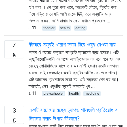
আহারে পরিণত হয়। বর্তমানে একটি জিনিস যার প্রতিরোধ নেই, তা
হ'ল কলা । সে পুরো কলা খাবে, আরেকটি চাইবে, দ্বিতীয় কলা
দিয়ে শক্তি দেবে যদি আমি ছেড়ে দিই, তবে অন্যটির জন্য
জিজ্ঞাসা করুন , আমি সাধারণত কোন স্থানে প্রতিরোধ …
11
toddler
health
eating
কীভাবে সত্যই খারাপ স্বাদ দিয়ে ওষুধ দেওয়া যায়
7
আমার 4 বছরের কন্যাকে সম্প্রতি স্কারলেট জ্বর হয়েছে। এটি
অ্যান্টিবায়োটিকগুলি এর পক্ষে আপত্তিজনক নয় বলে মনে হয় এবং
যেহেতু পেনিসিলিনের সাথে তার অ্যালার্জি হওয়ার যথেষ্ট সম্ভাবনা
রয়েছে, তাই কেবলমাত্র একটি অ্যান্টিবায়োটিক সে পেতে পারে।
এটি আমাদের প্রথমবারের মতো নয়, এটি সম্ভবত শেষ বার নয়।
স্পষ্টতই, সেই ওষুধটির স্বাদটি আসলেই খুব …
11
pre-schooler
health
medicine
একটি বাচ্চাদের মধ্যে চ্যাপড গালগুলি প্রতিরোধ বা
3
নিরাময় করার উপায় কীভাবে?
আমার দু-বছর বয়সী শীত আসার সাথে সাথে চ্যাপ্টা গাল পেতে শুরু