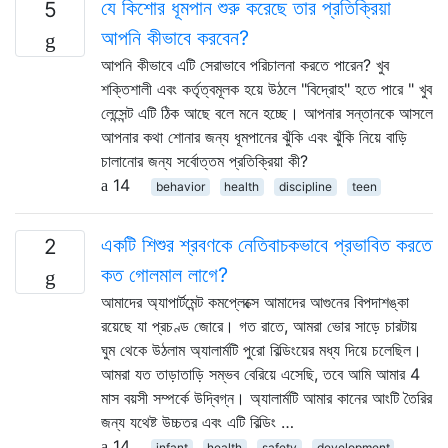
যে কিশোর ধূমপান শুরু করেছে তার প্রতিক্রিয়া
5
আপনি কীভাবে করবেন?
আপনি কীভাবে এটি সেরাভাবে পরিচালনা করতে পারেন? খুব
শক্তিশালী এবং কর্তৃত্বমূলক হয়ে উঠলে "বিদ্রোহ" হতে পারে " খুব
লেন্সেন্ট এটি ঠিক আছে বলে মনে হচ্ছে। আপনার সন্তানকে আসলে
আপনার কথা শোনার জন্য ধূমপানের ঝুঁকি এবং ঝুঁকি নিয়ে বাড়ি
চালানোর জন্য সর্বোত্তম প্রতিক্রিয়া কী?
14
behavior
health
discipline
teen
একটি শিশুর শ্রবণকে নেতিবাচকভাবে প্রভাবিত করতে
2
কত গোলমাল লাগে?
আমাদের অ্যাপার্টমেন্ট কমপ্লেক্সে আমাদের আগুনের বিপদাশঙ্কা
রয়েছে যা প্রচণ্ড জোরে। গত রাতে, আমরা ভোর সাড়ে চারটায়
ঘুম থেকে উঠলাম অ্যালার্মটি পুরো বিল্ডিংয়ের মধ্য দিয়ে চলেছিল।
আমরা যত তাড়াতাড়ি সম্ভব বেরিয়ে এসেছি, তবে আমি আমার 4
মাস বয়সী সম্পর্কে উদ্বিগ্ন। অ্যালার্মটি আমার কানের আংটি তৈরির
জন্য যথেষ্ট উচ্চতর এবং এটি বিল্ডিং …
14
infant
health
safety
development