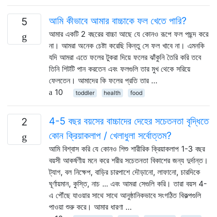
আমি কীভাবে আমার বাচ্চাকে ফল খেতে পারি?
5
আমার একটি 2 বছরের বাচ্চা আছে যে কোনও রূপে ফল পছন্দ করে
না। আমরা অনেক চেষ্টা করেছি কিন্তু সে ফল খাবে না। এমনকি
যদি আমরা এতে ফলের টুকরা দিয়ে ফলের ঝাঁকুনি তৈরি করি তবে
তিনি শিটটি পান করতেন এবং ফলগুলি তার মুখ থেকে সরিয়ে
ফেলতেন। আমাদের কি ফলের প্রতি তার …
10
toddler
health
food
4-5 বছর বয়সের বাচ্চাদের দেহের সচেতনতা বৃদ্ধিতে
2
কোন ক্রিয়াকলাপ / খেলাধুলা সর্বোত্তম?
আমি বিশ্বাস করি যে কোনও শিশু শারীরিক ক্রিয়াকলাপ 1-3 বছর
বয়সী আকর্ষণীয় মনে করে শরীর সচেতনতা বিকাশের জন্য দুর্দান্ত।
ট্যাগ, বল নিক্ষেপ, বাড়ির চারপাশে দৌড়ানো, লাফানো, চারদিকে
ঘূর্ণায়মান, কুস্তি, নাচ ... এবং আমরা সেগুলি করি। তারা বয়স 4-
এ পৌঁছে যাওয়ার সাথে সাথে আনুষ্ঠানিকভাবে সংগঠিত বিকল্পগুলি
পাওয়া শুরু করে। আমার ধারণা …