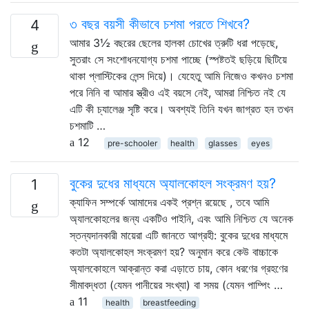
৩ বছর বয়সী কীভাবে চশমা পরতে শিখবে?
4
আমার 3½ বছরের ছেলের হালকা চোখের ত্রুটি ধরা পড়েছে,
সুতরাং সে সংশোধনযোগ্য চশমা পাচ্ছে (স্পষ্টতই ছড়িয়ে ছিটিয়ে
থাকা প্লাস্টিকের লেন্স দিয়ে)। যেহেতু আমি নিজেও কখনও চশমা
পরে নিনি বা আমার স্ত্রীও এই বয়সে নেই, আমরা নিশ্চিত নই যে
এটি কী চ্যালেঞ্জ সৃষ্টি করে। অবশ্যই তিনি যখন জাগ্রত হন তখন
চশমাটি …
12
pre-schooler
health
glasses
eyes
বুকের দুধের মাধ্যমে অ্যালকোহল সংক্রমণ হয়?
1
ক্যাফিন সম্পর্কে আমাদের একই প্রশ্ন রয়েছে , তবে আমি
অ্যালকোহলের জন্য একটিও পাইনি, এবং আমি নিশ্চিত যে অনেক
স্তন্যদানকারী মায়েরা এটি জানতে আগ্রহী: বুকের দুধের মাধ্যমে
কতটা অ্যালকোহল সংক্রমণ হয়? অনুমান করে কেউ বাচ্চাকে
অ্যালকোহলে আক্রান্ত করা এড়াতে চায়, কোন ধরণের গ্রহণের
সীমাবদ্ধতা (যেমন পানীয়ের সংখ্যা) বা সময় (যেমন পাম্পিং …
11
health
breastfeeding