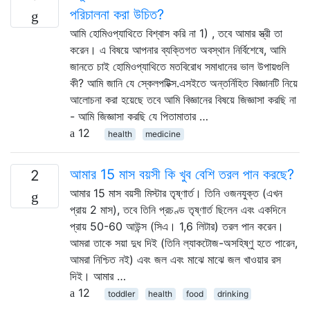
পরিচালনা করা উচিত?
আমি হোমিওপ্যাথিতে বিশ্বাস করি না 1) , তবে আমার স্ত্রী তা
করেন। এ বিষয়ে আপনার ব্যক্তিগত অবস্থান নির্বিশেষে, আমি
জানতে চাই হোমিওপ্যাথিতে মতবিরোধ সমাধানের ভাল উপায়গুলি
কী? আমি জানি যে স্কেলপটিক্স.এসইতে অন্তর্নিহিত বিজ্ঞানটি নিয়ে
আলোচনা করা হয়েছে তবে আমি বিজ্ঞানের বিষয়ে জিজ্ঞাসা করছি না
- আমি জিজ্ঞাসা করছি যে পিতামাতার …
12
health
medicine
আমার 15 মাস বয়সী কি খুব বেশি তরল পান করছে?
2
আমার 15 মাস বয়সী মিস্টার তৃষ্ণার্ত। তিনি ওজনযুক্ত (এখন
প্রায় 2 মাস), তবে তিনি প্রচণ্ড তৃষ্ণার্ত ছিলেন এবং একদিনে
প্রায় 50-60 আউন্স (সিএ। 1,6 লিটার) তরল পান করেন।
আমরা তাকে সয়া দুধ দিই (তিনি ল্যাকটোজ-অসহিষ্ণু হতে পারেন,
আমরা নিশ্চিত নই) এবং জল এবং মাঝে মাঝে জল খাওয়ার রস
দিই। আমার …
12
toddler
health
food
drinking