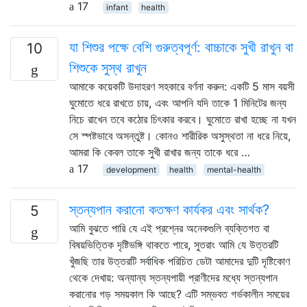
17
infant
health
যা শিশুর পক্ষে বেশি গুরুত্বপূর্ণ: বাচ্চাকে সুখী রাখুন বা
10
শিশুকে সুস্থ রাখুন
আমাকে কয়েকটি উদাহরণ সহকারে বর্ণনা করুন: একটি 5 মাস বয়সী
ঘুমোতে ধরে রাখতে চায়, এবং আপনি যদি তাকে 1 মিনিটের জন্য
নিচে রাখেন তবে কঠোর চিৎকার করবে। ঘুমোতে রাখা হচ্ছে না যখন
সে স্পষ্টভাবে অসন্তুষ্ট। কোনও শারীরিক অসুস্থতা না ধরে নিয়ে,
আমরা কি কেবল তাকে সুখী রাখার জন্য তাকে ধরে …
17
development
health
mental-health
স্তন্যপান করানো কতক্ষণ কার্যকর এবং সার্থক?
5
আমি বুঝতে পারি যে এই প্রশ্নের অনেকগুলি ব্যক্তিগত বা
বিষয়ভিত্তিক দৃষ্টিভঙ্গি থাকতে পারে, সুতরাং আমি যে উত্তরটি
খুঁজছি তার উত্তরটি সর্বাধিক পরিচিত ডেটা আমাদের দুটি দৃষ্টিকোণ
থেকে দেখায়: অন্যান্য স্তন্যপায়ী প্রাণীদের মধ্যে স্তন্যপান
করানোর গড় সময়কাল কি আছে? এটি সম্ভবত গর্ভকালীন সময়ের