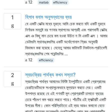
12
matlab
efficiency
হিসাব বনাম অনুসন্ধানের ব্যয়
1
যে একটি ভেক্টর মধ্যে দূরত্ব: আমি চেক করতে যদি একটি দূরত্ব
নির্ণায়ক সন্তুষ্ট হয় গণনার স্থাপনের আগ্রহী এবং পরাগধানী ভেক্টর
এক্স ঞ কিছু মান চেয়ে কম হওয়া উচিত দ মি একটি এক্স । আমার
ডেটাগুলি স্থানাঙ্কগুলির একটি অর্থোগোনাল গ্রিড অনুযায়ী
বিভাজন করা হয়েছে। যেহেতু আমার কাটাফটি নিকটতম-প্রতিবেশী
স্থানাঙ্কগুলির শেষ পয়েন্টগুলির …
12
efficiency
স্বয়ংক্রিয় পার্থক্য কখন সস্তা?
2
স্বয়ংক্রিয় পার্থক্য আমাদের নির্দিষ্ট ইনপুটটিতে একটি প্রোগ্রামের
ডেরাইভেটিভকে সংখ্যাসূচকভাবে মূল্যায়ন করতে দেয়। একটি
উপপাদ্য রয়েছে যে এই গণনাটি মূল প্রোগ্রামটি চালাতে ব্যয়ের
চেয়ে পাঁচগুণ কম খরচে করতে পারে। পাঁচটির এই ফ্যাক্টরটি একটি
উপরের সীমা। কোন পরিস্থিতিতে এই ব্যয় আরও কমানো যেতে
পারে? ক্ষেত্রের অনেকগুলি ডেরাইভেটিভ কোড মূল প্রোগ্রামটির