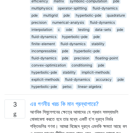
efficiency
matrix
symbolic-computation
pde
multiphysics
operator-splitting
fluid-dynamics
pde
multigrid
pde
hyperbolic-pde
quadrature
precision
numerical-analysis
fluid-dynamics
interpolation
c
ode
testing
data-sets
pde
fluid-dynamics
hyperbolic-pde
pde
finite-element
fluid-dynamics
stability
incompressible
pde
hyperbolic-pde
fluid-dynamics
pde
precision
floating-point
convex-optimization
conditioning
pde
hyperbolic-pde
stability
implicit-methods
explicit-methods
fluid-dynamics
accuracy
pde
hyperbolic-pde
petsc
linear-algebra
এর গণনীয় খরচ কি মান গ্রন্থাগারে?
3
আণবিক সিমুলেশনের ক্ষেত্রে আমাদের যে প্রধান সমস্যাগুলি
মোকাবেলা করতে হবে তার মধ্যে একটি হ'ল দূরত্ব নির্ভর
শক্তিগুলির গণনা। আমরা বিচ্ছেদ দূরত্ব এমনকি ক্ষমতা আছে বল