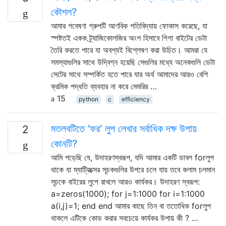
কৌশল?
আমার গবেষণা গ্রুপটি আণবিক গতিবিদ্যায় ফোকাস করেছে, যা
স্পষ্টতই একক ট্র্যাজিকোলজির অংশ হিসাবে গিগা বাইটের ডেটা
তৈরি করতে পারে যা অবশ্যই বিশ্লেষণ করা উচিত। আমরা যে
সমস্যাগুলির সাথে উদ্বিগ্ন হয়েছি সেগুলির মধ্যে অনেকগুলি ডেটা
সেটের সাথে সম্পর্কিত হতে পারে যার অর্থ আমাদের আরও বেশি
ক্রমিক পদ্ধতি ব্যবহার না করে মেমরির …
15
python
c
efficiency
মতলবটিতে 'ফর' লুপ লেখার সর্বাধিক দক্ষ উপায়
2
কোনটি?
আমি পড়েছি যে, উদাহরণস্বরূপ, যদি আমার একটি ডাবল forলুপ
থাকে যা ম্যাট্রিক্সের সূচকগুলির উপরে চলে যায় তবে কলাম চলমান
সূচকে বাইরের লুপে রাখলে আরও কার্যকর। উদাহরণ স্বরূপ:
a=zeros(1000); for j=1:1000 for i=1:1000
a(i,j)=1; end end আমার কাছে তিন বা ততোধিক forলুপ
থাকলে এটিকে কোড করার সবচেয়ে কার্যকর উপায় কী ? …