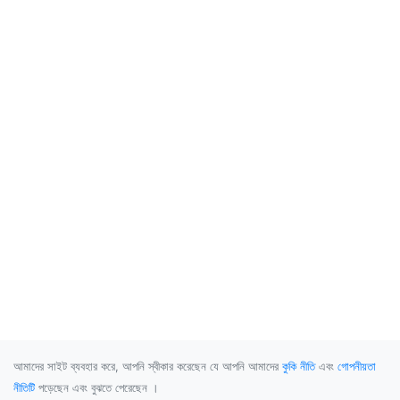
আমাদের সাইট ব্যবহার করে, আপনি স্বীকার করেছেন যে আপনি আমাদের
কুকি নীতি
এবং
গোপনীয়তা
নীতিটি
পড়েছেন এবং বুঝতে পেরেছেন ।