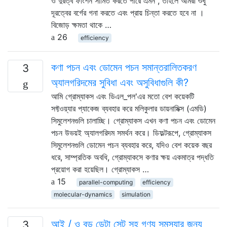
ও দুরত্ব ফাংশন সীমিত করতে পারে এমন , তাহলে আমরা শুধু
দূরত্বের বর্গের গনা করতে এবং প্রায় চিন্তা করতে হবে না ।
বিজোড় ক্ষমতা থাকে …
26
efficiency
কণা পচন এবং ডোমেন পচন সমান্তরালিতকরণ
3
অ্যালগরিদমের সুবিধা এবং অসুবিধাগুলি কী?
আমি গ্রোম্যাকস এবং ডিএল_পল'এর মতো বেশ কয়েকটি
সফ্টওয়্যার প্যাকেজ ব্যবহার করে মলিকুলার ডায়নামিক্স (এমডি)
সিমুলেশনগুলি চালাচ্ছি। গ্রোম্যাকস এখন কণা পচন এবং ডোমেন
পচন উভয়ই অ্যালগরিদম সমর্থন করে। ডিফল্টরূপে, গ্রোম্যাকস
সিমুলেশনগুলি ডোমেন পচন ব্যবহার করে, যদিও বেশ কয়েক বছর
ধরে, সাম্প্রতিক অবধি, গ্রোম্যাকসে কণার ক্ষয় একমাত্র পদ্ধতি
প্রয়োগ করা হয়েছিল। গ্রোম্যাকস …
15
parallel-computing
efficiency
molecular-dynamics
simulation
আই / ও বড় ডেটা সেট সহ গণ্য সমস্যার জন্য
3