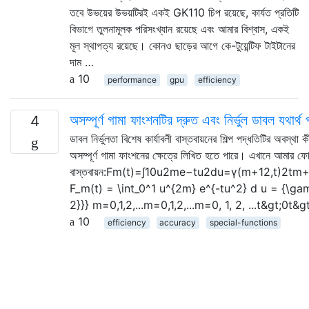
তবে উভয়ের উভয়টিরই একই GK110 চিপ রয়েছে, কার্যত প্রতিটি
বিভাগে তুলনামূলক পরিসংখ্যান রয়েছে এবং আমার বিশ্বাস, একই
মূল স্থাপত্য রয়েছে। কোনও ছাড়ের আগে কে-টুয়েন্টিফ টাইটানের
দাম …
10
performance
gpu
efficiency
অসম্পূর্ণ গামা ফাংশনটির দ্রুত এবং নির্ভুল ডাবল যথার্থ
4
ডাবল নির্ভুলতা বিশেষ কার্যাবলী বাস্তবায়নের শিল্প পদ্ধতিটির অবস্থ
অসম্পূর্ণ গামা ফাংশনের ক্ষেত্রে লিখিত হতে পারে। এখানে আমার ফোর
বাস্তবায়ন:Fm(t)=∫10u2me−tu2du=γ(m+12,t)2
F_m(t) = \int_0^1 u^{2m} e^{-tu^2} d u = {\g
2}}} m=0,1,2,...m=0,1,2,...m=0, 1, 2, ...t&gt;0
10
efficiency
accuracy
special-functions