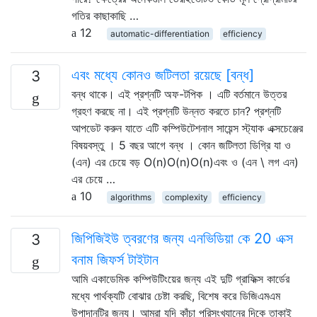
গতির কাছাকাছি …
12
automatic-differentiation
efficiency
এবং মধ্যে কোনও জটিলতা রয়েছে [বন্ধ]
3
বন্ধ থাকে। এই প্রশ্নটি অফ-টপিক । এটি বর্তমানে উত্তর
গ্রহণ করছে না। এই প্রশ্নটি উন্নত করতে চান? প্রশ্নটি
আপডেট করুন যাতে এটি কম্পিউটেশনাল সায়েন্স স্ট্যাক এক্সচেঞ্জের
বিষয়বস্তু । 5 বছর আগে বন্ধ । কোন জটিলতা ডিগ্রি যা ও
(এন) এর চেয়ে বড় O(n)O(n)O(n)এবং ও (এন \ লগ এন)
এর চেয়ে …
10
algorithms
complexity
efficiency
জিপিজিইউ ত্বরণের জন্য এনভিডিয়া কে 20 এক্স
3
বনাম জিফর্স টাইটান
আমি একাডেমিক কম্পিউটিংয়ের জন্য এই দুটি গ্রাফিক্স কার্ডের
মধ্যে পার্থক্যটি বোঝার চেষ্টা করছি, বিশেষ করে ডিজিএমএম
উপাদানটির জন্য। আমরা যদি কাঁচা পরিসংখ্যানের দিকে তাকাই