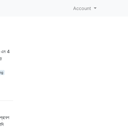
Account
ি এন 4
ড়
ng
প্রবেশ
াদি