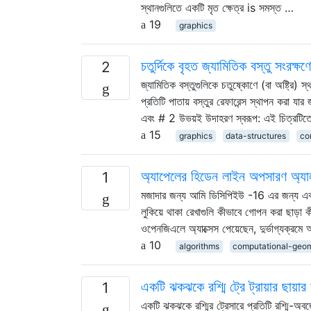
স্থানগুলিতে একটি মৃত ক্ষেত্র is সমস্ত …
19
graphics
চতুর্দিকে বৃহত জ্যামিতিক বস্তু সংরক্ষ
2
জ্যামিতিক বস্তুগুলিকে চতুষ্কোণে (বা অষ্ট্রি)
প্রতিটি পাতায় বস্তুর রেফারেন্স স্থাপন করা যার
এবং # 2 উভয়ই উদাহরণ স্বরূপ: এই চিত্রটি
15
graphics
data-structures
co
অ্যাপেলের হিডেন লাইন অপসারণ অ্যালগ
1
মজাদার জন্য আমি ডিসিপিইউ -16 এর জন্য একটি 
লুকিয়ে থাকা রেখাগুলি কীভাবে গোপন করা ছাড়
ওপেনজিএলে অ্যাক্সেস পেয়েছেন, দুর্ভাগ্যক্রম
10
algorithms
computational-geo
একটি ঝকঝকে রশ্মি ট্রে ট্রায়ার ছায়ার 
1
একটি ঝকঝকে রশ্মির ট্রেসারে প্রতিটি রশ্মি-অবজে