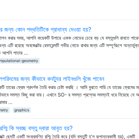
ণের জন্য কোন পদ্ধতিটিকে প্রাধান্য দেওয়া হয়?
 স্থাপন করার সময়, আপনি কয়েকটি উপায়ে একক নোডের চেয়ে বড় যে বস্তুগুলি রাখতে পারে
 জন্য এটি রয়েছে অবজেক্টের রেফারেন্সটি গভীর নোডে রাখার জন্য এটি সম্পূর্ণরূপে অন্তর্ভুক
তে আপনি পাতার …
mputational-geometry
রিদমের জন্য কীভাবে কনট্যুর লাইনগুলি খুঁজে পাবেন
তারের ফ্রেম প্রদর্শক তৈরি করার চেষ্টা করছি । আমি বুঝতে পারি যে তারের ফ্রেমের মধ
া কীভাবে সমস্ত কিছু করা যায়। এখানে SO- র সমস্ত প্রশ্নের সমস্তই ধরে নিয়েছে যে 
ে আমার …
metry
graphics
রশ্মি কি স্বচ্ছ বস্তু দ্বারা আবৃত হয়?
ক্ট ছেদটি একটি সংক্রমণিত রশ্মি তৈরি করে (যদি বস্তুটি হ'ল রূপান্তরকামী হয়), একটি