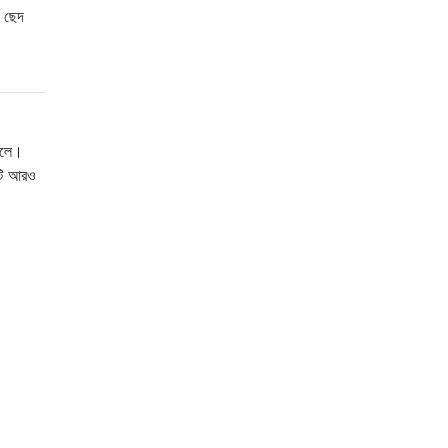
ে ছেদ
 বলে।
এটি আরও