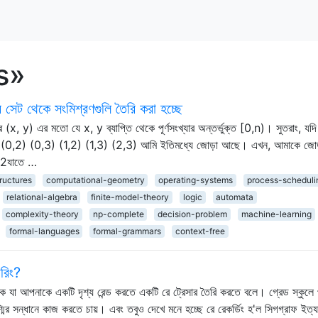
cs»
র সেট থেকে সংমিশ্রণগুলি তৈরি করা হচ্ছে
 (x, y) এর মতো যে x, y ব্যাপ্তি থেকে পূর্ণসংখ্যার অন্তর্ভুক্ত [0,n)। সুতরাং, যদ
0,1) (0,2) (0,3) (1,2) (1,3) (2,3) আমি ইতিমধ্যে জোড়া আছে। এখন, আমাকে জো
n/2যাতে …
ructures
computational-geometry
operating-systems
process-scheduli
relational-algebra
finite-model-theory
logic
automata
complexity-theory
np-complete
decision-problem
machine-learning
formal-languages
formal-grammars
context-free
ারিং?
প থাকে যা আপনাকে একটি দৃশ্য রেন্ড করতে একটি রে ট্রেসার তৈরি করতে বলে। গ্রেড স্কুলে 
 রশ্মির সন্ধানে কাজ করতে চায়। এবং তবুও দেখে মনে হচ্ছে রে রেকর্ডিং হ'ল সিগগ্রাফ ইত্য