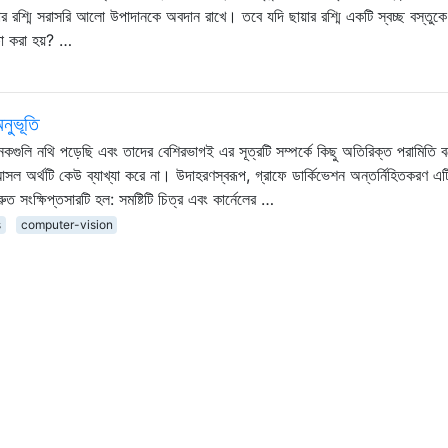
য়ার রশ্মি সরাসরি আলো উপাদানকে অবদান রাখে। তবে যদি ছায়ার রশ্মি একটি স্বচ্ছ বস্তুক
া করা হয়? …
নুভূতি
েকগুলি নথি পড়েছি এবং তাদের বেশিরভাগই এর সূত্রটি সম্পর্কে কিছু অতিরিক্ত পরামিতি
আসল অর্থটি কেউ ব্যাখ্যা করে না। উদাহরণস্বরূপ, গ্রাফে ডার্কিভেশন অন্তর্নিহিতকরণ 
ত সংক্ষিপ্তসারটি হল: সমষ্টিটি চিত্র এবং কার্নেলের …
s
computer-vision