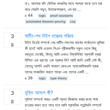
না। আপনার যদি মৌলিক পদগুলির সাথে সমস্যা থাকে তবে দয়া
করে সেগুলি পড়ুন, উদাহরণস্বরূপ, এম হুথ …
44
logic
proof-assistants
automated-theorem-proving
coq
মার্টিন-লফ টাইপ তত্ত্বের পরিচয়
3
টাইপ থিওরি সম্পর্কে পের মার্টিন-লফসের ধারণার সর্বোত্তম ভূমিকা
কী হবে? আমি ওরেগন পিএল গ্রীষ্মকালীন স্কুল থেকে কিছু
বক্তৃতা দেখেছি, কিন্তু আমি এখনও নিম্নলিখিত প্রশ্নটি দ্বারা
বিস্মিত এক ধরণের: এক প্রকার কি? আমি জানি একটি সেট কী,
যেহেতু আপনি এগুলি সাধারণ জেডএফ অ্যাকোমিকগুলি দ্বারা
তাদের সংজ্ঞায়িত করতে পারেন এবং তাদের একটি …
36
logic
type-theory
যুক্তি আসলে কী?
3
পূর্বশর্ত সম্পর্কে আরও একটি প্রশ্ন জিজ্ঞাসা করার জন্য ক্ষমা
চাওয়ার কারণ হতে পারে তবে আমি প্রাথমিক পয়েন্টগুলি সম্পর্কে