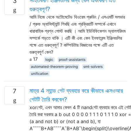
সংহতকরণ ইঞ্জিনগুলির জন্য কেন একীকরণ এত
3
গুরুত্বপূর্ণ?
আমি নিজে থেকে অটোমেটেড থিওরেম প্রুভিং / এসএমটি সলভার
/ প্রুফ অ্যাসিস্ট্যান্ট শিখছি এবং প্রক্রিয়াটি সম্পর্কে এখানে
ধারাবাহিক প্রশ্ন পোস্ট করছি । আমি ইউনিফিকেশন অ্যালগরিদম
সম্পর্কে পড়তে থাকি । এটি কী এবং কেন ইনফারেন্স ইঞ্জিনগুলির
পক্ষে এত গুরুত্বপূর্ণ ? কম্পিউটার বিজ্ঞানের পক্ষে এটি এত
গুরুত্বপূর্ণ কেন?
17
logic
proof-assistants
automated-theorem-proving
smt-solvers
unification
মাত্র 4 ন্যান্ড গেট ব্যবহার করে কীভাবে এক্সওআর
7
গেটটি তৈরি করবেন?
xorগেট, এখন আমার কেবল 4 টি nandগেট ব্যবহার করে এই গেটট
তৈরি করা দরকার a b out 0 0 0 0 1 1 1 0 1 1 1 0 xor 
(a and not b) or (not a and b), যা
A¯¯¯¯B+AB¯¯¯¯A¯B+AB¯\begin{split}\overline{