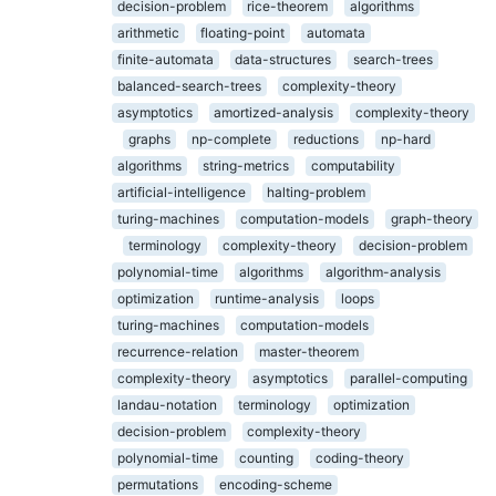
decision-problem
rice-theorem
algorithms
arithmetic
floating-point
automata
finite-automata
data-structures
search-trees
balanced-search-trees
complexity-theory
asymptotics
amortized-analysis
complexity-theory
graphs
np-complete
reductions
np-hard
algorithms
string-metrics
computability
artificial-intelligence
halting-problem
turing-machines
computation-models
graph-theory
terminology
complexity-theory
decision-problem
polynomial-time
algorithms
algorithm-analysis
optimization
runtime-analysis
loops
turing-machines
computation-models
recurrence-relation
master-theorem
complexity-theory
asymptotics
parallel-computing
landau-notation
terminology
optimization
decision-problem
complexity-theory
polynomial-time
counting
coding-theory
permutations
encoding-scheme