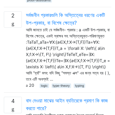
proof-assistants
সর্বজনীন প্রকারগুলি কি অস্তিত্বের ধরণের একটি
2
উপ-প্রকার, বা বিশেষ ক্ষেত্রে?
আমি জানতে চাই যে সর্বজনীন- প্রকার : a একটি উপ-প্রকার, বা
বিশেষ ক্ষেত্রে, একই স্বাক্ষর সহ অস্তিত্বযুক্ত-পরিমাণযুক্ত
:TaTaT_aTa=∀X:{a∈X,f:X→{T,F}}Ta=∀X:
{a∈X,f:X→{T,F}}T_a = \forall X: \left\{ a\in
X,f:X→\{T, F\} \right\}TeTeT_eTe=∃X:
{a∈X,f:X→{T,F}}Te=∃X:{a∈X,f:X→{T,F}}T_e =
\exists X: \left\{ a\in X,f:X→\{T, F\} \right\}
আমি "হ্যাঁ" বলব: যদি কিছু "সমস্ত এক্স" এর জন্য সত্য হয় ( ),
তবে এটি অবশ্যই …
20
logic
type-theory
typing
বাদ দেওয়া মাঝের আইন ব্যতিরেকে প্রমাণ কি কাজ
4
করতে পারে?