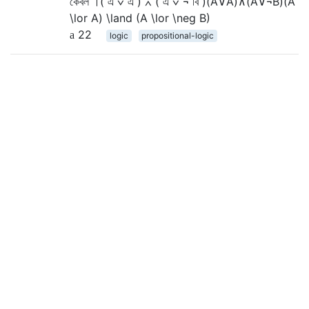
কেবল ।( এ ∨ এ ) ∧ ( এ ∨ ¬ বি )(A∨A)∧(A∨¬B)(A
\lor A) \land (A \lor \neg B)
22
logic
propositional-logic