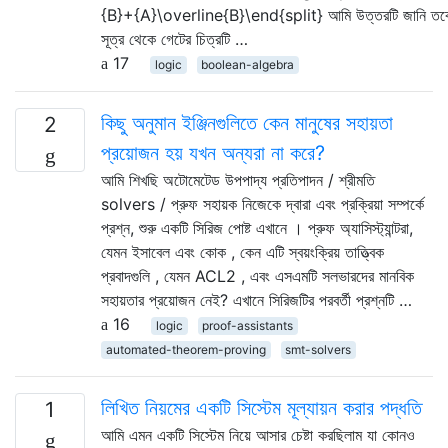
{B}+{A}\overline{B}\end{split} আমি উত্তরটি জানি তব
সূত্র থেকে গেটের চিত্রটি …
17
logic
boolean-algebra
কিছু অনুমান ইঞ্জিনগুলিতে কেন মানুষের সহায়তা
2
প্রয়োজন হয় যখন অন্যরা না করে?
আমি শিখছি অটোমেটেড উপপাদ্য প্রতিপাদন / শ্রীমতি
solvers / প্রুফ সহায়ক নিজেকে দ্বারা এবং প্রক্রিয়া সম্পর্কে
প্রশ্ন, শুরু একটি সিরিজ পোষ্ট এখানে । প্রুফ অ্যাসিস্ট্যান্টরা,
যেমন ইসাবেল এবং কোক , কেন এটি স্বয়ংক্রিয় তাত্ত্বিক
প্রবাদগুলি , যেমন ACL2 , এবং এসএমটি সলভারদের মানবিক
সহায়তার প্রয়োজন নেই? এখানে সিরিজটির পরবর্তী প্রশ্নটি …
16
logic
proof-assistants
automated-theorem-proving
smt-solvers
লিখিত নিয়মের একটি সিস্টেম মূল্যায়ন করার পদ্ধতি
1
আমি এমন একটি সিস্টেম নিয়ে আসার চেষ্টা করছিলাম যা কোনও