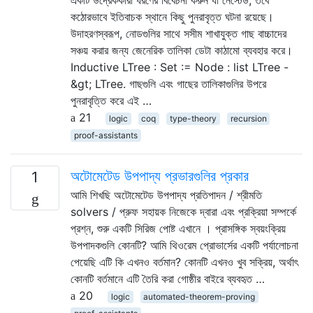
কঠোরভাবে ইতিবাচক স্থানে কিছু পুনরাবৃত্ত ঘটনা রয়েছে।
উদাহরণস্বরূপ, নোডগুলির সাথে সসীম শাখাযুক্ত গাছ বাচ্চাদের
সঞ্চয় করার জন্য জেনেরিক তালিকা ডেটা কাঠামো ব্যবহার করে।
Inductive LTree : Set := Node : list LTree -
&gt; LTree. গাছগুলি এবং গাছের তালিকাগুলির উপরে
পুনরাবৃত্তি করে এই …
21
logic
coq
type-theory
recursion
proof-assistants
অটোমেটেড উপপাদ্য প্রভারগুলির প্রকার
1
আমি শিখছি অটোমেটেড উপপাদ্য প্রতিপাদন / শ্রীমতি
solvers / প্রুফ সহায়ক নিজেকে দ্বারা এবং প্রক্রিয়া সম্পর্কে
প্রশ্ন, শুরু একটি সিরিজ পোষ্ট এখানে । প্রাসঙ্গিক স্বয়ংক্রিয়
উপপাদকগুলি কোনটি? আমি থিওরেম প্রোভার্সের একটি পর্যালোচনা
পেয়েছি এটি কি এখনও বর্তমান? কোনটি এখনও খুব সক্রিয়, অর্থাৎ
কোনটি বর্তমানে এটি তৈরি করা গোষ্ঠীর বাইরে ব্যবহৃত …
20
logic
automated-theorem-proving