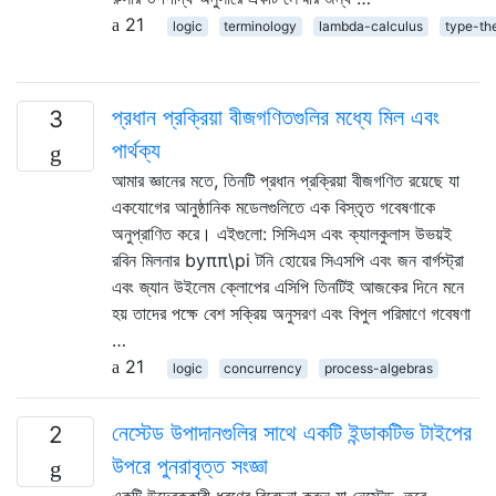
21
logic
terminology
lambda-calculus
type-th
প্রধান প্রক্রিয়া বীজগণিতগুলির মধ্যে মিল এবং
3
পার্থক্য
আমার জ্ঞানের মতে, তিনটি প্রধান প্রক্রিয়া বীজগণিত রয়েছে যা
একযোগের আনুষ্ঠানিক মডেলগুলিতে এক বিস্তৃত গবেষণাকে
অনুপ্রাণিত করে। এইগুলো: সিসিএস এবং ক্যালকুলাস উভয়ই
রবিন মিলনার byππ\pi টনি হোয়ের সিএসপি এবং জন বার্গস্ট্রা
এবং জ্যান উইলেম ক্লোপের এসিপি তিনটিই আজকের দিনে মনে
হয় তাদের পক্ষে বেশ সক্রিয় অনুসরণ এবং বিপুল পরিমাণে গবেষণা
…
21
logic
concurrency
process-algebras
নেস্টেড উপাদানগুলির সাথে একটি ইন্ডাকটিভ টাইপের
2
উপরে পুনরাবৃত্ত সংজ্ঞা
একটি উদ্রেককারী ধরণের বিবেচনা করুন যা নেস্টেড, তবে