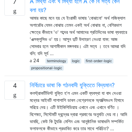
A মিথ্যা এবং খ মিথ্যা হলে A কে বি সত্য কেন
7
বলা হয়?
আমার কাছে মনে হয় যে ইংরাজী ভাষায় 'বোঝানো' অর্থ লজিক্যাল
অপারেটর যেমন বোঝায় তেমন একই অর্থ বোঝায় না, বেশিরভাগ
ক্ষেত্রে কীভাবে 'ও' শব্দের অর্থ আমাদের প্রতিদিনের ভাষা ব্যবহারে
'এক্সক্লুসিভ ও' হয়। আসুন দুটি উদাহরণ নেওয়া যাক: আজ
সোমবার হলে আগামীকাল মঙ্গলবার। এটা সত্য । তবে আমরা যদি
বলি: যদি সূর্য …
24
terminology
logic
first-order-logic
propositional-logic
নির্বিচারে ভাষা কি গঠনবাদী যুক্তিতে বিদ্যমান?
4
কনস্ট্রাকটিভিস্ট যুক্তি হ'ল এমন একটি ব্যবস্থা যা বাদ দেওয়া
মধ্যের আইনটি পাশাপাশি ডাবল নেগ্রেশনকে অ্যাক্সিমওস হিসাবে
সরিয়ে দেয়। এটি উইকিপিডিয়ায় এখানে এবং এখানে বর্ণিত ।
বিশেষত, সিস্টেমটি দ্বন্দ্বের দ্বারা প্রমাণের অনুমতি দেয় না। আমি
ভাবছি, কেউ কি ট্যুরিং মেশিন এবং আনুষ্ঠানিক ভাষাগুলি সম্পর্কিত
ফলাফলকে কীভাবে প্রভাবিত করে তার সাথে পরিচিত? …