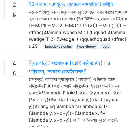
ইউনিয়নের ধরণযুক্ত ল্যাম্বদা-পদগুলির বৈশিষ্ট্য
2
অনেক পাঠ্যপুস্তক ল্যাম্বডা-ক্যালকুলাসে ছেদ করার ধরণের প্রচ্ছদ
হিসাবে সংজ্ঞায়িত করা যেতে পারে (উপ টাইপিং সহ সহজভাবে টাইপ কর
Γ⊢M:T1Γ⊢M:T2Γ⊢M:T1∧T2(∧I)Γ⊢M:⊤(⊤I)Γ⊢
\dfrac{\Gamma \vdash M : T_1 \quad \Gamma \
\wedge T_2} (\wedge I) \qquad\qquad \dfrac{
29
lambda-calculus
type-theory
logic
স্থির-পয়েন্ট সংযোজক (ওয়াই কম্বিনেটর) এর
4
পরিষ্কার, স্বজ্ঞাত ডেরাইভেশন?
(অব্যক্ত) ল্যাম্বদা ক্যালকুলাস ( ল্যাম্বদা) এ ফিক্সড পয়েন্ট
কম্বিনেটর FIX (ওরফে ওয়াই কম্বিনেটর) হিসাবে সংজ্ঞায়িত করা
হয়েছে:λλ\lambda FIX≜λf.(λx.f (λy.x x y)) (λx.f
(λy.x x y))≜λf.(λx.f (λy.x x y)) (λx.f (λy.x x
y))\triangleq \lambda f.(\lambda x. f~
(\lambda y. x~x~y))~(\lambda x. f~
(\lambda y. x~x~y)) আমি এর উদ্দেশ্য বুঝতে পেরেছি
এবং আমি এর …