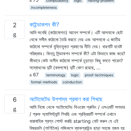
computability
logic
halting-problem
incompleteness
কাইন্ডাকশন কী?
2
আমি শুনেছি (কাঠামোগত) আবেশ সম্পর্কে। এটি আপনাকে ছোট
থেকে সসীম কাঠামো তৈরি করতে দেয় এবং আপনাকে এ জাতীয়
কাঠামো সম্পর্কে যুক্তিযুক্ত প্রমাণের নীতি দেয়। ধারণাটি যথেষ্ট
পরিষ্কার। কিন্তু সিন্ডাকশন সম্পর্কে কী? এটা কিভাবে কাজ করে?
কীভাবে কেউ অসীম কাঠামো সম্পর্কে চূড়ান্ত কিছু বলতে পারেন?
সম্বোধনের দুটি (কমপক্ষে) দুটি কোণ রয়েছে, …
67
terminology
logic
proof-techniques
formal-methods
coinduction
অটোমেটেড উপপাদ্য প্রমাণ করা শিখছে
6
আমি নিজে থেকে অটোমেটেড থিওরেম প্রুভিং / এসএমটি সলভার
/ প্রুফ অ্যাসিস্ট্যান্ট শিখছি এবং প্রক্রিয়াটি সম্পর্কে এখানে
ধারাবাহিক প্রশ্ন পোস্ট করছি starting নোট করুন যে এই
বিষয়গুলি (গাণিতিক) লজিকসে ব্যাকগ্রাউন্ড ছাড়া সহজে হজম হয়