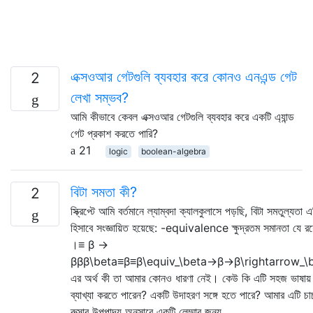
এক্সওআর গেটগুলি ব্যবহার করে কোনও এনএন্ড গেট
2
লেখা সম্ভব?
আমি কীভাবে কেবল এক্সওআর গেটগুলি ব্যবহার করে একটি এ্যান্ড
গেট প্রকাশ করতে পারি?
21
logic
boolean-algebra
বিটা সমতা কী?
2
স্ক্রিপ্টে আমি বর্তমানে ল্যাম্বদা ক্যালকুলাসে পড়ছি, বিটা সমতুল্যতা এ
হিসাবে সংজ্ঞায়িত হয়েছে: -equivalence ক্ষুদ্রতম সমানতা যে রয
।≡ β →
βββ\beta≡β≡β\equiv_\beta→β→β\rightarrow_\
এর অর্থ কী তা আমার কোনও ধারণা নেই। কেউ কি এটি সহজ ভাষায়
ব্যাখ্যা করতে পারেন? একটি উদাহরণ সঙ্গে হতে পারে? আমার এটি চার্
রুসার উপপাদ্য অনুসারে একটি লেম্মার জন্য …