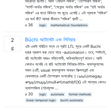
বিভ্রান্ত ছিলাম। আমি "মোডাল লজিক", "টেম্পোরাল লজিক",
"ফার্স্ট-অর্ডার লজিক", "সেকেন্ড অর্ডার লজিক" এবং "হাই অর্ডার
লজিক" এর মতো বিভিন্ন পদ জুড়ে এসেছি। এই প্রসঙ্গে "লজিক"
এর অর্থ কী? আমরা কীভাবে "লজিক" শব্দটি …
36
logic
mathematical-foundations
Büchi অটোমেটা এবং লিনিয়ার
2
এটা একটা পরিচিত সত্য যে প্রতি LTL সূত্র একটি Buchi
দ্বারা প্রকাশ করা যেতে পারে -automaton। তবে, স্পষ্টতই,
বচি অটোমেটা আরও শক্তিশালী, অভিব্যক্তিপূর্ণ মডেল। আমি
কোথাও শুনেছি যে বাচি অটোমেটা লিনিয়ার-টাইম- ক্যালকুলাসের
সমান (এটি, usual ক্যালকুলাস সাধারণ ফিক্সপয়েন্ট এবং
কেবলমাত্র একটি টেম্পোরাল অপারেটর: )।ωω\omegaμ
এক্সμμ\muμμ\muXএক্স\mathbf{X} এই সাম্যের কোনও
অ্যালগরিদম (গঠনমূলক …
30
logic
automata
formal-methods
linear-temporal-logic
buchi-automata