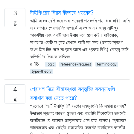
টাইপিংয়ের নিয়ম কীভাবে পড়বেন?
3
আমি আরও বেশি করে ভাষা গবেষণা পত্রগুলি পড়া শুরু করি। আমি
সাধারণভাবে প্রোগ্রামিং সম্পর্কে আরও জানার জন্য এটি খুব
আকর্ষণীয় এবং একটি ভাল উপায় বলে মনে করি। যাইহোক,
সাধারণত একটি অধ্যায় যেখানে আমি সব সময় (উদাহরণস্বরূপ
অংশ তিন নিন সঙ্গে সংগ্রাম আসে এই প্রকার বিধি:) যেহেতু আমি
কম্পিউটার বিজ্ঞানে তাত্ত্বিক …
18
logic
reference-request
terminology
type-theory
প্রোগল দিয়ে সীমাবদ্ধতা সন্তুষ্টির সমস্যাগুলি
4
সমাধান করা যেতে পারে?
প্রলোগে "পার্টি উপস্থিতি" ধরণের সমস্যাগুলি কি সমাধানযোগ্য?
উদাহরণ স্বরূপ: বারডক মুলদুন এবং কার্লোটা পিংকস্টোন দুজনেই
বলেছিলেন যে আলবাস ডাম্বলডোর এলে তারা আসত। অ্যালবাস
ডাম্বলডোর এবং ডেইজি ডডডেরিজ দুজনেই বলেছিলেন কার্লোটা