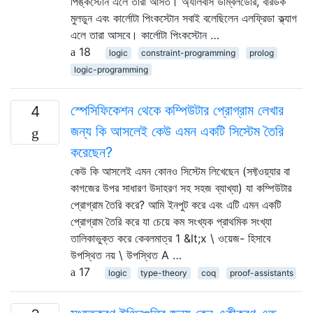
পিঙ্কস্টোন এলে তারা আসত। অ্যালবাস ডাম্বলডোর, বারডক
মুলডুন এবং কার্লোটা পিংকস্টোন সবাই বলেছিলেন এলফ্রিডা ক্ল্যাগ
এলে তারা আসবে। কার্লোটা পিংকস্টোন …
18
logic
constraint-programming
prolog
logic-programming
স্পেসিফিকেশন থেকে কম্পিউটার প্রোগ্রাম লেখার
4
জন্য কি আসলেই কেউ এমন একটি সিস্টেম তৈরি
করেছেন?
কেউ কি আসলেই এমন কোনও সিস্টেম লিখেছেন (সফ্টওয়্যার বা
কাগজের উপর সাধারণ উদাহরণ সহ সহজ ব্যাখ্যা) যা কম্পিউটার
প্রোগ্রাম তৈরি করে? আমি ইনপুট করে এবং এটি এমন একটি
প্রোগ্রাম তৈরি করে যা চেয়ে কম সংখ্যক প্রাথমিক সংখ্যা
তালিকাভুক্ত করে কেবলমাত্র 1 &lt;x \ ওয়েজ- হিসাবে
উপস্থিত নয় \ উপস্থিত A …
17
logic
type-theory
coq
proof-assistants