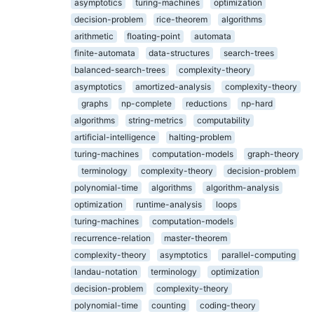
asymptotics
turing-machines
optimization
decision-problem
rice-theorem
algorithms
arithmetic
floating-point
automata
finite-automata
data-structures
search-trees
balanced-search-trees
complexity-theory
asymptotics
amortized-analysis
complexity-theory
graphs
np-complete
reductions
np-hard
algorithms
string-metrics
computability
artificial-intelligence
halting-problem
turing-machines
computation-models
graph-theory
terminology
complexity-theory
decision-problem
polynomial-time
algorithms
algorithm-analysis
optimization
runtime-analysis
loops
turing-machines
computation-models
recurrence-relation
master-theorem
complexity-theory
asymptotics
parallel-computing
landau-notation
terminology
optimization
decision-problem
complexity-theory
polynomial-time
counting
coding-theory