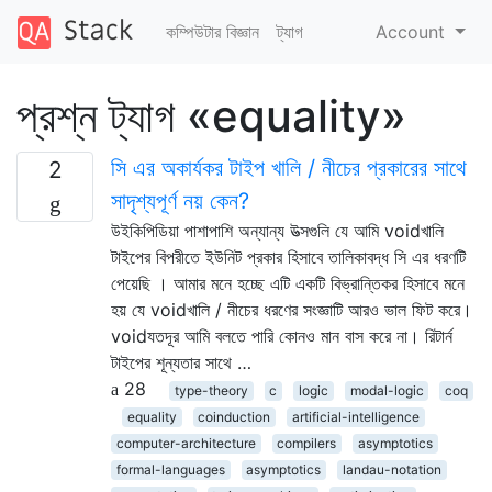
কম্পিউটার বিজ্ঞান
ট্যাগ
Account
প্রশ্ন ট্যাগ «equality»
সি এর অকার্যকর টাইপ খালি / নীচের প্রকারের সাথে
2
সাদৃশ্যপূর্ণ নয় কেন?
উইকিপিডিয়া পাশাপাশি অন্যান্য উত্সগুলি যে আমি voidখালি
টাইপের বিপরীতে ইউনিট প্রকার হিসাবে তালিকাবদ্ধ সি এর ধরণটি
পেয়েছি । আমার মনে হচ্ছে এটি একটি বিভ্রান্তিকর হিসাবে মনে
হয় যে voidখালি / নীচের ধরণের সংজ্ঞাটি আরও ভাল ফিট করে।
voidযতদূর আমি বলতে পারি কোনও মান বাস করে না। রিটার্ন
টাইপের শূন্যতার সাথে …
28
type-theory
c
logic
modal-logic
coq
equality
coinduction
artificial-intelligence
computer-architecture
compilers
asymptotics
formal-languages
asymptotics
landau-notation