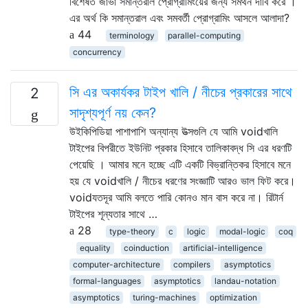
বিশেষত জাভা সমান্তরাল প্রোগ্রামিংয়ের জন্য সমর্থন দাবি করে ।
এর অর্থ কি সমান্তরাল এবং সমবর্তী প্রোগ্রামিং আসলে আলাদা?
44
terminology
parallel-computing
concurrency
সি এর অকার্যকর টাইপ খালি / নীচের প্রকারের সাথে
2
সাদৃশ্যপূর্ণ নয় কেন?
উইকিপিডিয়া পাশাপাশি অন্যান্য উত্সগুলি যে আমি voidখালি
টাইপের বিপরীতে ইউনিট প্রকার হিসাবে তালিকাবদ্ধ সি এর ধরণটি
পেয়েছি । আমার মনে হচ্ছে এটি একটি বিভ্রান্তিকর হিসাবে মনে
হয় যে voidখালি / নীচের ধরণের সংজ্ঞাটি আরও ভাল ফিট করে।
voidযতদূর আমি বলতে পারি কোনও মান বাস করে না। রিটার্ন
টাইপের শূন্যতার সাথে …
28
type-theory
c
logic
modal-logic
coq
equality
coinduction
artificial-intelligence
computer-architecture
compilers
asymptotics
formal-languages
asymptotics
landau-notation
asymptotics
turing-machines
optimization