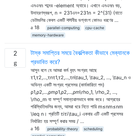
এনএনn শব্দের -element অ্যারে। এখানে এনএনn বড়,
উদাহরণস্বরূপ, n = 231এন=231n = 2^{31} (যাতে
ডেটাগুলির কেবল একটি नगনীয় ভগ্নাংশ কোনও ধরণের …
18
parallel-computing
cpu-cache
memory-hardware
টাস্ক সমাপ্তির সময়ে বৈকল্পিকতা কীভাবে মেক্যানকে
2
প্রভাবিত করে?
আসুন বলে যে আমরা কর্ম বৃহৎ সংগ্রহ আছে
τ1,τ2,...,τnτ1,τ2,...,τn\tau_1, \tau_2, ..., \tau_n ও
অভিন্ন একটি সংগ্রহ প্রসেসর (কার্যকারিতা পদ)
ρ1,ρ2,...,ρmρ1,ρ2,...,ρm\rho_1, \rho_2, ...,
\rho_m যা সম্পূর্ণ সমান্তরালভাবে কাজ করে। আগ্রহের
পরিস্থিতিগুলির জন্য, আমরা ধরে নিতে পারি m≤nm≤nm
\leq n। প্রতিটি τiτi\tau_i একবার এটি একটি প্রসেসর
নির্ধারিত হয় সম্পূর্ণ করার সময় / …
16
probability-theory
scheduling