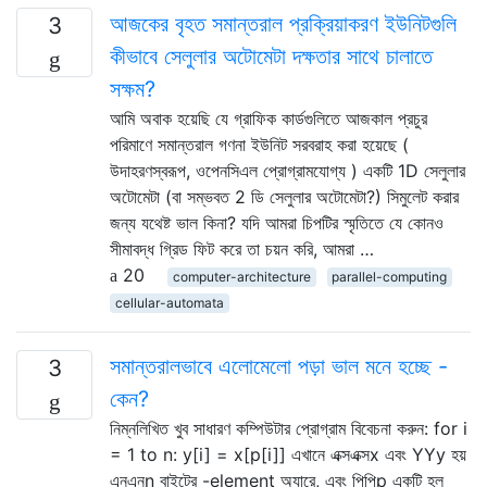
আজকের বৃহত সমান্তরাল প্রক্রিয়াকরণ ইউনিটগুলি
3
কীভাবে সেলুলার অটোমেটা দক্ষতার সাথে চালাতে
সক্ষম?
আমি অবাক হয়েছি যে গ্রাফিক কার্ডগুলিতে আজকাল প্রচুর
পরিমাণে সমান্তরাল গণনা ইউনিট সরবরাহ করা হয়েছে (
উদাহরণস্বরূপ, ওপেনসিএল প্রোগ্রামযোগ্য ) একটি 1D সেলুলার
অটোমেটা (বা সম্ভবত 2 ডি সেলুলার অটোমেটা?) সিমুলেট করার
জন্য যথেষ্ট ভাল কিনা? যদি আমরা চিপটির স্মৃতিতে যে কোনও
সীমাবদ্ধ গ্রিড ফিট করে তা চয়ন করি, আমরা …
20
computer-architecture
parallel-computing
cellular-automata
সমান্তরালভাবে এলোমেলো পড়া ভাল মনে হচ্ছে -
3
কেন?
নিম্নলিখিত খুব সাধারণ কম্পিউটার প্রোগ্রাম বিবেচনা করুন: for i
= 1 to n: y[i] = x[p[i]] এখানে এক্সএক্সx এবং YYy হয়
এনএনn বাইটের -element অ্যারে, এবং পিপিp একটি হল