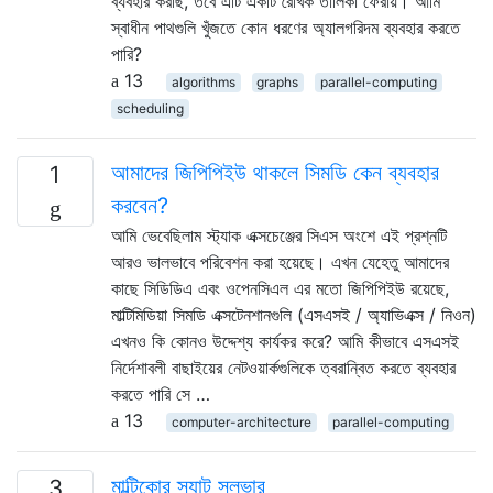
ব্যবহার করছি, তবে এটি একটি রৈখিক তালিকা ফেরায়। আমি
স্বাধীন পাথগুলি খুঁজতে কোন ধরণের অ্যালগরিদম ব্যবহার করতে
পারি?
13
algorithms
graphs
parallel-computing
scheduling
আমাদের জিপিপিইউ থাকলে সিমডি কেন ব্যবহার
1
করবেন?
আমি ভেবেছিলাম স্ট্যাক এক্সচেঞ্জের সিএস অংশে এই প্রশ্নটি
আরও ভালভাবে পরিবেশন করা হয়েছে। এখন যেহেতু আমাদের
কাছে সিডিডিএ এবং ওপেনসিএল এর মতো জিপিপিইউ রয়েছে,
মাল্টিমিডিয়া সিমডি এক্সটেনশানগুলি (এসএসই / অ্যাভিএক্স / নিওন)
এখনও কি কোনও উদ্দেশ্য কার্যকর করে? আমি কীভাবে এসএসই
নির্দেশাবলী বাছাইয়ের নেটওয়ার্কগুলিকে ত্বরান্বিত করতে ব্যবহার
করতে পারি সে …
13
computer-architecture
parallel-computing
মাল্টিকোর স্যাট সলভার
3