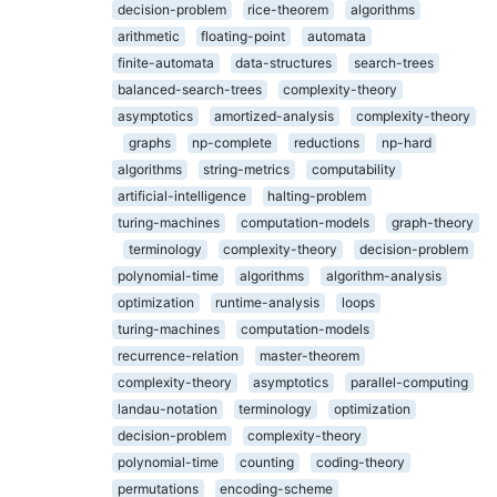
decision-problem
rice-theorem
algorithms
arithmetic
floating-point
automata
finite-automata
data-structures
search-trees
balanced-search-trees
complexity-theory
asymptotics
amortized-analysis
complexity-theory
graphs
np-complete
reductions
np-hard
algorithms
string-metrics
computability
artificial-intelligence
halting-problem
turing-machines
computation-models
graph-theory
terminology
complexity-theory
decision-problem
polynomial-time
algorithms
algorithm-analysis
optimization
runtime-analysis
loops
turing-machines
computation-models
recurrence-relation
master-theorem
complexity-theory
asymptotics
parallel-computing
landau-notation
terminology
optimization
decision-problem
complexity-theory
polynomial-time
counting
coding-theory
permutations
encoding-scheme