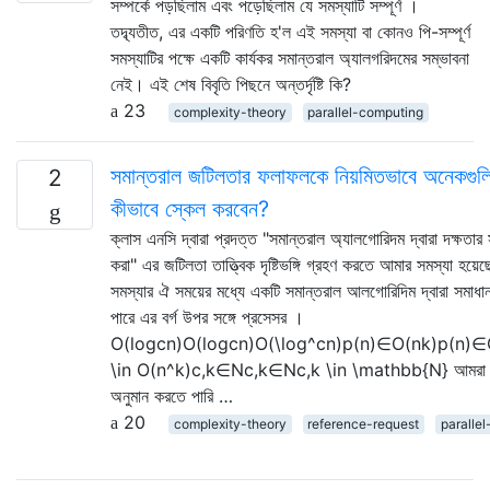
সম্পর্কে পড়ছিলাম এবং পড়েছিলাম যে সমস্যাটি সম্পূর্ণ ।
তদ্ব্যতীত, এর একটি পরিণতি হ'ল এই সমস্যা বা কোনও পি-সম্পূর্ণ
সমস্যাটির পক্ষে একটি কার্যকর সমান্তরাল অ্যালগরিদমের সম্ভাবনা
নেই। এই শেষ বিবৃতি পিছনে অন্তর্দৃষ্টি কি?
23
complexity-theory
parallel-computing
সমান্তরাল জটিলতার ফলাফলকে নিয়মিতভাবে অনেকগুল
2
কীভাবে স্কেল করবেন?
ক্লাস এনসি দ্বারা প্রদত্ত "সমান্তরাল অ্যালগোরিদম দ্বারা দক্ষতার
করা" এর জটিলতা তাত্ত্বিক দৃষ্টিভঙ্গি গ্রহণ করতে আমার সমস্যা হয়ে
সমস্যার ঐ সময়ের মধ্যে একটি সমান্তরাল আলগোরিদিম দ্বারা সমাধা
পারে এর বর্গ উপর সঙ্গে প্রসেসর ।
O(logcn)O(logc⁡n)O(\log^cn)p(n)∈O(nk)p(n)∈
\in O(n^k)c,k∈Nc,k∈Nc,k \in \mathbb{N} আমরা একট
অনুমান করতে পারি …
20
complexity-theory
reference-request
paralle