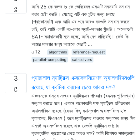
আমি 25 কে ক্লজ 5 কে ভেরিয়েবল এসএটি সমস্যাটি সমাধান
করার চেষ্টা করছি। যেহেতু এটি এক ঘন্টার জন্য চলছে
(প্রাকোস্যাট) এবং আমি এর পরে আরও বড়গুলি সমাধান করতে
চাই, তাই আমি একটি বহু-কোর স্যাট-সলভার খুঁজছি। অনেকগুলি
SAT- সমাধানকারী মনে হচ্ছে, আমি বেশ হারিয়েছি। কেউ কি
আমার মামলার জন্য আমাকে সেরাটি …
12
algorithms
reference-request
parallel-computing
sat-solvers
প্যারালাল ম্যাট্রিক্স এক্সফেনসিয়েশন অ্যালগরিদমগুলি
3
রয়েছে যা ক্রমিক ক্রমের চেয়ে আরও দক্ষ?
একজনকে বাস্তব সংখ্যার ম্যাট্রিক্সের পাওয়ার (ধনাত্মক পূর্ণসংখ্যার)
সন্ধান করতে হবে। এখানে অনেকগুলি দক্ষ ম্যাট্রিক্স গুণিতকরণ
অ্যালগরিদম রয়েছে (যেমন কিছু সমান্তরাল অ্যালগরিদম হ'ল
ক্যাননের, ডিএনএস ) তবে ম্যাট্রিক্সের পাওয়ার সন্ধানের জন্য ঠিক
এমনই অ্যালগরিদম রয়েছে এবং সেগুলি ম্যাট্রিক্স গুণণের
ক্রমক্রমিক প্রয়োগের চেয়ে আরও দক্ষ? আমি বিশেষত সমান্তরাল