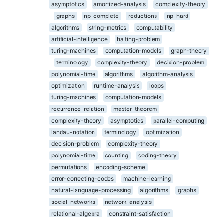
asymptotics
amortized-analysis
complexity-theory
graphs
np-complete
reductions
np-hard
algorithms
string-metrics
computability
artificial-intelligence
halting-problem
turing-machines
computation-models
graph-theory
terminology
complexity-theory
decision-problem
polynomial-time
algorithms
algorithm-analysis
optimization
runtime-analysis
loops
turing-machines
computation-models
recurrence-relation
master-theorem
complexity-theory
asymptotics
parallel-computing
landau-notation
terminology
optimization
decision-problem
complexity-theory
polynomial-time
counting
coding-theory
permutations
encoding-scheme
error-correcting-codes
machine-learning
natural-language-processing
algorithms
graphs
social-networks
network-analysis
relational-algebra
constraint-satisfaction