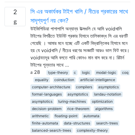
সি এর অকার্যকর টাইপ খালি / নীচের প্রকারের সাথে
2
সাদৃশ্যপূর্ণ নয় কেন?
উইকিপিডিয়া পাশাপাশি অন্যান্য উত্সগুলি যে আমি voidখালি
টাইপের বিপরীতে ইউনিট প্রকার হিসাবে তালিকাবদ্ধ সি এর ধরণটি
পেয়েছি । আমার মনে হচ্ছে এটি একটি বিভ্রান্তিকর হিসাবে মনে
হয় যে voidখালি / নীচের ধরণের সংজ্ঞাটি আরও ভাল ফিট করে।
voidযতদূর আমি বলতে পারি কোনও মান বাস করে না। রিটার্ন
টাইপের শূন্যতার সাথে …
28
type-theory
c
logic
modal-logic
coq
equality
coinduction
artificial-intelligence
computer-architecture
compilers
asymptotics
formal-languages
asymptotics
landau-notation
asymptotics
turing-machines
optimization
decision-problem
rice-theorem
algorithms
arithmetic
floating-point
automata
finite-automata
data-structures
search-trees
balanced-search-trees
complexity-theory