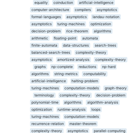
equality
coinduction
artificial-intelligence
computer-architecture
compilers
asymptotics
formal-languages
asymptotics
landau-notation
asymptotics
turing-machines
optimization
decision-problem
rice-theorem
algorithms
arithmetic
floating-point
automata
finite-automata
data-structures
search-trees
balanced-search-trees
complexity-theory
asymptotics
amortized-analysis
complexity-theory
graphs
np-complete
reductions
np-hard
algorithms
string-metrics
computability
artificial-intelligence
halting-problem
turing-machines
computation-models
graph-theory
terminology
complexity-theory
decision-problem
polynomial-time
algorithms
algorithm-analysis
optimization
runtime-analysis
loops
turing-machines
computation-models
recurrence-relation
master-theorem
complexity-theory
asymptotics
parallel-computing