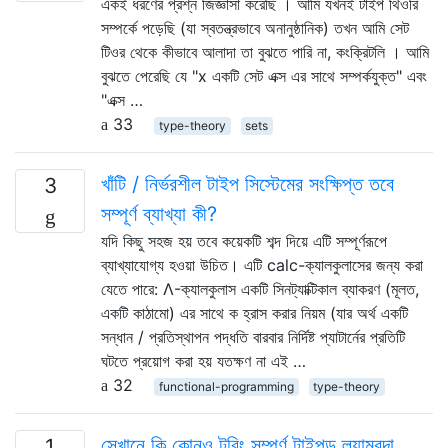
একই ধরণের প্রশ্ন জিজ্ঞাসা করেছি । আমি যখনই টাইপ থিওরি
সম্পর্কে পড়েছি (যা স্বতন্ত্রভাবে অনানুষ্ঠানিক) তখন আমি সেট
টিওর থেকে কীভাবে আলাদা তা বুঝতে পারি না, কংক্রিটলি । আমি
বুঝতে পেরেছি যে "x একটি সেট এক্স এর সাথে সম্পর্কযুক্ত" এবং
"এক্স …
33
type-theory
sets
খাঁটি / নির্ভরশীল টাইপ সিস্টেমের সংক্ষিপ্ত তবে
3
সম্পূর্ণ ব্যাখ্যা কী?
যদি কিছু সহজ হয় তবে কয়েকটি শব্দ দিয়ে এটি সম্পূর্ণরূপে
ব্যাখ্যাযোগ্য হওয়া উচিত। এটি calc-ক্যালকুলাসের জন্য করা
যেতে পারে: Λ-ক্যালকুলাস একটি সিনট্যাক্টিকাল ব্যাকরণ (মূলত,
একটি কাঠামো) এর সাথে ক হ্রাস করার নিয়ম (যার অর্থ একটি
সন্ধান / প্রতিস্থাপন পদ্ধতি বারবার নির্দিষ্ট প্যাটার্নের প্রতিটি
ঘটতে প্রয়োগ করা হয় যতক্ষণ না এই …
32
functional-programming
type-theory
সেখানে কি কোনও টুরিং সম্পূর্ণ টাইপড ল্যাম্বদা
1