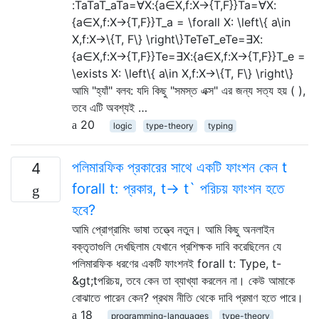
:TaTaT_aTa=∀X:{a∈X,f:X→{T,F}}Ta=∀X:
{a∈X,f:X→{T,F}}T_a = \forall X: \left\{ a\in
X,f:X→\{T, F\} \right\}TeTeT_eTe=∃X:
{a∈X,f:X→{T,F}}Te=∃X:{a∈X,f:X→{T,F}}T_e =
\exists X: \left\{ a\in X,f:X→\{T, F\} \right\}
আমি "হ্যাঁ" বলব: যদি কিছু "সমস্ত এক্স" এর জন্য সত্য হয় ( ),
তবে এটি অবশ্যই …
20
logic
type-theory
typing
পলিমারফিক প্রকারের সাথে একটি ফাংশন কেন t
4
forall t: প্রকার, t-> t` পরিচয় ফাংশন হতে
হবে?
আমি প্রোগ্রামিং ভাষা তত্ত্বে নতুন। আমি কিছু অনলাইন
বক্তৃতাগুলি দেখছিলাম যেখানে প্রশিক্ষক দাবি করেছিলেন যে
পলিমারফিক ধরণের একটি ফাংশনই forall t: Type, t-
&gt;tপরিচয়, তবে কেন তা ব্যাখ্যা করলেন না। কেউ আমাকে
বোঝাতে পারেন কেন? প্রথম নীতি থেকে দাবি প্রমাণ হতে পারে।
18
programming-languages
type-theory