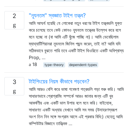
"ন্যূনতম" স্বজ্ঞাত টাইপ তত্ত্ব?
2
আমি আশ্চর্য হয়েছি যে লোকেরা নতুন ধরণের টাইপ তত্ত্বগুলি যুক্ত
করে চলেছে তবে কেউ কোনও ন্যূনতম তত্ত্বের উল্লেখ করে বলে
মনে হচ্ছে না (বা আমি এটি খুঁজে পাচ্ছি না)। আমি ভেবেছিলাম
ম্যাথ্যাটিশিয়ানরা ন্যূনতম জিনিস পছন্দ করেন, তাই না? আমি যদি
সঠিকভাবে বুঝতে পারি তবে একটি টাইপ থিওরিতে একটি অবিশ্বাস্য
Prop, …
18
type-theory
dependent-types
টাইপিংয়ের নিয়ম কীভাবে পড়বেন?
3
আমি আরও বেশি করে ভাষা গবেষণা পত্রগুলি পড়া শুরু করি। আমি
সাধারণভাবে প্রোগ্রামিং সম্পর্কে আরও জানার জন্য এটি খুব
আকর্ষণীয় এবং একটি ভাল উপায় বলে মনে করি। যাইহোক,
সাধারণত একটি অধ্যায় যেখানে আমি সব সময় (উদাহরণস্বরূপ
অংশ তিন নিন সঙ্গে সংগ্রাম আসে এই প্রকার বিধি:) যেহেতু আমি
কম্পিউটার বিজ্ঞানে তাত্ত্বিক …