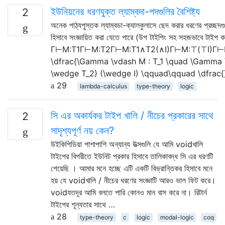
ইউনিয়নের ধরণযুক্ত ল্যাম্বদা-পদগুলির বৈশিষ্ট্য
2
অনেক পাঠ্যপুস্তক ল্যাম্বডা-ক্যালকুলাসে ছেদ করার ধরণের প্রচ্ছদ
হিসাবে সংজ্ঞায়িত করা যেতে পারে (উপ টাইপিং সহ সহজভাবে টাইপ কর
Γ⊢M:T1Γ⊢M:T2Γ⊢M:T1∧T2(∧I)Γ⊢M:⊤(⊤I)Γ⊢
\dfrac{\Gamma \vdash M : T_1 \quad \Gamma \
\wedge T_2} (\wedge I) \qquad\qquad \dfrac{
29
lambda-calculus
type-theory
logic
সি এর অকার্যকর টাইপ খালি / নীচের প্রকারের সাথে
2
সাদৃশ্যপূর্ণ নয় কেন?
উইকিপিডিয়া পাশাপাশি অন্যান্য উত্সগুলি যে আমি voidখালি
টাইপের বিপরীতে ইউনিট প্রকার হিসাবে তালিকাবদ্ধ সি এর ধরণটি
পেয়েছি । আমার মনে হচ্ছে এটি একটি বিভ্রান্তিকর হিসাবে মনে
হয় যে voidখালি / নীচের ধরণের সংজ্ঞাটি আরও ভাল ফিট করে।
voidযতদূর আমি বলতে পারি কোনও মান বাস করে না। রিটার্ন
টাইপের শূন্যতার সাথে …
28
type-theory
c
logic
modal-logic
coq