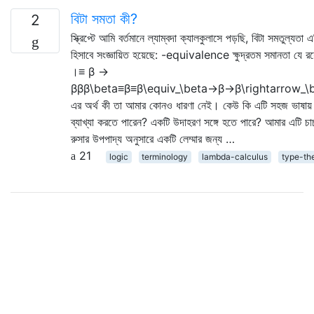
বিটা সমতা কী?
2
স্ক্রিপ্টে আমি বর্তমানে ল্যাম্বদা ক্যালকুলাসে পড়ছি, বিটা সমতুল্যতা এ
হিসাবে সংজ্ঞায়িত হয়েছে: -equivalence ক্ষুদ্রতম সমানতা যে রয
।≡ β →
βββ\beta≡β≡β\equiv_\beta→β→β\rightarrow_\
এর অর্থ কী তা আমার কোনও ধারণা নেই। কেউ কি এটি সহজ ভাষায়
ব্যাখ্যা করতে পারেন? একটি উদাহরণ সঙ্গে হতে পারে? আমার এটি চার্
রুসার উপপাদ্য অনুসারে একটি লেম্মার জন্য …
21
logic
terminology
lambda-calculus
type-th