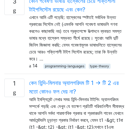
কোন গবেষণা ভাষায় হাস্কেলের চেয়ে শক্তিশালী
3
টাইপসিস্টেম রয়েছে এবং কেন?
এখানে আমি এটি পড়েছি: হাস্কেলের স্পষ্টতই সর্বাধিক উন্নত
প্রকারের সিস্টেম নেই (এমনকি আপনি গবেষণা ভাষাগুলি গণনা
করলেও কাছাকাছি নয়) তবে প্রকৃতপক্ষে উত্পাদনে ব্যবহৃত সমস্ত
ভাষার মধ্যে হাস্কেল সম্ভবত শীর্ষে রয়েছে। সুতরাং আমি দুটি
জিনিস জিজ্ঞাসা করছি: যেসব গবেষণামূলক ভাষাগুলিতে হাস্কেলের
চেয়ে আরও শক্তিশালী টাইপ সিস্টেম রয়েছে; তারা কি উন্নতি
করে। …
14
programming-languages
type-theory
কেন হিন্দি-মিলনার অ্যালগরিদম টি 1 -> টি 2 এর
1
মতো কোনও ফল দেয় না?
আমি ইমপ্লিমেন্ট লেখার সময় হিন্দি-মিলনার টাইপিং অ্যালগরিদম
সম্পর্কে পড়ছি এবং দেখুন যে যতক্ষণ প্রতিটি পরিবর্তনশীল সীমাবদ্ধ
থাকে আপনি সর্বদা পারমাণবিক প্রকার বা প্রকারগুলি পাবেন যেখানে
আর্গুমেন্টগুলি চূড়ান্ত প্রকার নির্ধারণ করবে, যেমন t1 -&gt; t1বা
(t1 -&gt; t2) -&gt; (t1 -&gt; t2)যেখানে t1এবং