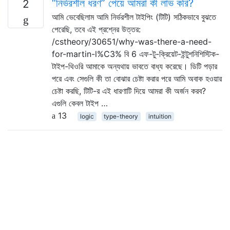
“নির্ভরশীল ধরণ” পেয়ে আমরা কী লাভ করি?
2
আমি ভেবেছিলাম আমি নির্ভরশীল টাইপিং (টিটি) সঠিকভাবে বুঝতে
পেরেছি, তবে এই প্রশ্নের উত্তর:
/cstheory/30651/why-was-there-a-need-
for-martin-l%C3% বি 6 এফ-টু-ক্রিয়েট-ইন্টুশনিশিস্টিক-
টাইপ-থিওরি আমাকে অন্যথায় ভাবতে বাধ্য করেছে। ডিটি পড়ার
পরে এবং সেগুলি কী তা বোঝার চেষ্টা করার পরে আমি অবাক হওয়ার
চেষ্টা করছি, টিটি-র এই ধারণাটি দিয়ে আমরা কী অর্জন করব?
এগুলি কেবল টাইপ …
13
logic
type-theory
intuition