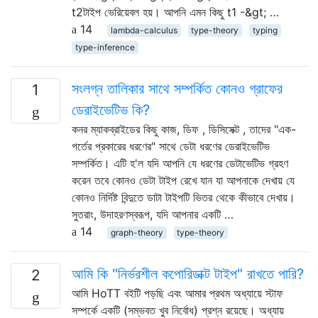
t2টাইপ ভেরিয়েবল হয়। আপনি এমন কিছু t1 -&gt; …
14
lambda-calculus
type-theory
typing
type-inference
সংলগ্ন তালিকার সাথে সম্পর্কিত কোনও গ্রাফের
1
ডেরাইভেটিভ কি?
কনর ম্যাকব্রাইডের কিছু কাজ, ডিফ , ডিসিসেক্ট , তাদের "এক-
গর্তের প্রকারের ধরণের" সাথে ডেটা ধরণের ডেরাইভেটিভ
সম্পর্কিত। এটি হ'ল যদি আপনি যে ধরণের ডেটাভেটিভ গ্রহণ
করেন তবে কোনও ডেটা টাইপ রেখে যান যা আপনাকে দেখায় যে
কোনও নির্দিষ্ট বিন্দুতে ডাটা টাইপটি ভিতর থেকে কীভাবে দেখায়।
সুতরাং, উদাহরণস্বরূপ, যদি আপনার একটি …
14
graph-theory
type-theory
আমি কি "নির্ভরশীল কপোরিডাক্ট টাইপ" রাখতে পারি?
2
আমি HoTT বইটি পড়ছি এবং আমার প্রথম অধ্যায়ে স্টাফ
সম্পর্কে একটি (সম্ভবত খুব নির্বোধ) প্রশ্ন রয়েছে। অধ্যায়