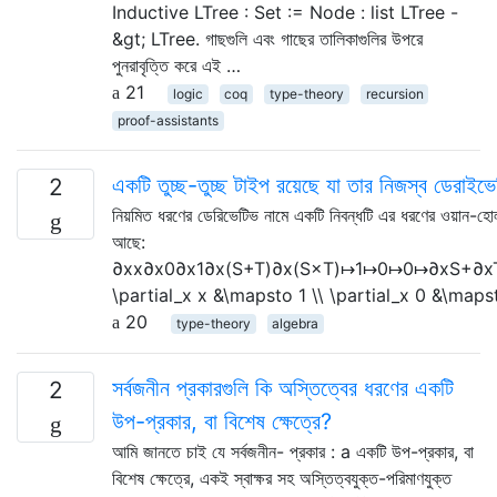
Inductive LTree : Set := Node : list LTree -
&gt; LTree. গাছগুলি এবং গাছের তালিকাগুলির উপরে
পুনরাবৃত্তি করে এই …
21
logic
coq
type-theory
recursion
proof-assistants
একটি তুচ্ছ-তুচ্ছ টাইপ রয়েছে যা তার নিজস্ব ডেরাইভ
2
নিয়মিত ধরণের ডেরিভেটিভ নামে একটি নিবন্ধটি এর ধরণের ওয়ান-হোল
আছে:
∂xx∂x0∂x1∂x(S+T)∂x(S×T)↦1↦0↦0↦∂xS+∂x
\partial_x x &\mapsto 1 \\ \partial_x 0 &\maps
20
type-theory
algebra
সর্বজনীন প্রকারগুলি কি অস্তিত্বের ধরণের একটি
2
উপ-প্রকার, বা বিশেষ ক্ষেত্রে?
আমি জানতে চাই যে সর্বজনীন- প্রকার : a একটি উপ-প্রকার, বা
বিশেষ ক্ষেত্রে, একই স্বাক্ষর সহ অস্তিত্বযুক্ত-পরিমাণযুক্ত