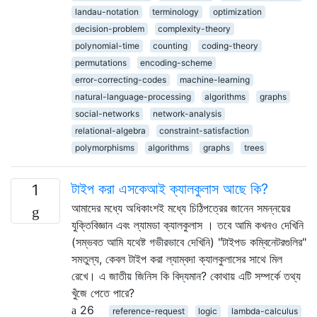
landau-notation
terminology
optimization
decision-problem
complexity-theory
polynomial-time
counting
coding-theory
permutations
encoding-scheme
error-correcting-codes
machine-learning
natural-language-processing
algorithms
graphs
social-networks
network-analysis
relational-algebra
constraint-satisfaction
polymorphisms
algorithms
graphs
trees
টাইপ করা এসকেআই ক্যালকুলাস আছে কি?
1
আমাদের মধ্যে অধিকাংশই মধ্যে চিঠিপত্রের জানেন সমন্নয়ের
যুক্তিবিজ্ঞান এবং ল্যামডা ক্যালকুলাস । তবে আমি কখনও দেখিনি
(সম্ভবত আমি যথেষ্ট গভীরভাবে দেখিনি) "টাইপড কম্বিনেটরগুলির"
সমতুল্য, কেবল টাইপ করা ল্যাম্বদা ক্যালকুলাসের সাথে মিল
রেখে। এ জাতীয় জিনিস কি বিদ্যমান? কোথায় এটি সম্পর্কে তথ্য
খুঁজে পেতে পারে?
26
reference-request
logic
lambda-calculus