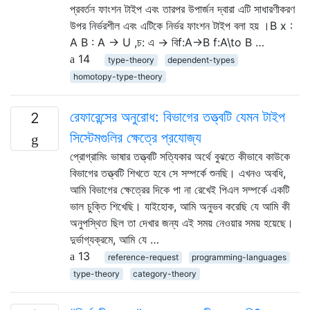
প্রবর্তন ফাংশন টাইপ এবং তারপর উপার্জন দ্বারা এটি সাধারণীকরণ
উপর নির্ভরশীল এবং এটিকে নির্ভর ফাংশন টাইপ বলা হয় ।B x :
A B : A → U ,চ: এ → বিf:A→B f:A\to B …
14
type-theory
dependent-types
homotopy-type-theory
রেফারেন্সের অনুরোধ: বিভাগের তত্ত্বটি যেমন টাইপ
2
সিস্টেমগুলির ক্ষেত্রে প্রযোজ্য
প্রোগ্রামিং ভাষার তত্ত্বটি সত্যিকার অর্থে বুঝতে কীভাবে কাউকে
বিভাগের তত্ত্বটি শিখতে হবে সে সম্পর্কে শুনছি। এখনও অবধি,
আমি বিভাগের ক্ষেত্রের দিকে পা না রেখেই পিএল সম্পর্কে একটি
ভাল চুক্তি শিখেছি। যাইহোক, আমি অনুভব করেছি যে আমি কী
অনুপস্থিত ছিল তা দেখার জন্য এই সময় নেওয়ার সময় হয়েছে।
দুর্ভাগ্যক্রমে, আমি যে …
13
reference-request
programming-languages
type-theory
category-theory