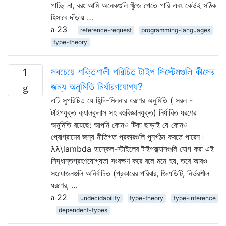
পাচ্ছি না, বরং আমি অনেকগুলি খুঁজে পেতে পারি এবং কেউই সঠিক
হিসাবে দাঁড়ায় …
23
reference-request
programming-languages
type-theory
সবচেয়ে শক্তিশালী পরিচিত টাইপ সিস্টেমগুলি কীসের
1
জন্য অনুমিতি নির্ধারণযোগ্য?
এটি সুপরিচিত যে হিন্দি-মিলনার ধরণের অনুমিতি ( সরল -
টাইপযুক্ত ক্যালকুলাস সহ বহুবিজ্ঞানযুক্ত) নির্ধারিত ধরণের
অনুমিতি রয়েছে: আপনি কোনও টিকা ছাড়াই যে কোনও
প্রোগ্রামের জন্য নীতিগত প্রকারগুলি পুনর্গঠন করতে পারেন।
λλ\lambda হাস্কেল-স্টাইলের টাইপক্ল্যাসগুলি যোগ করা এই
সিদ্ধান্তগ্রহণযোগ্যতা সংরক্ষণ করে বলে মনে হয়, তবে আরও
সংযোজনগুলি অনির্বাচিত (প্রকারের পরিবার, জিএডিটি, নির্ভরশীল
ধরণের, …
22
undecidability
type-theory
type-inference
dependent-types