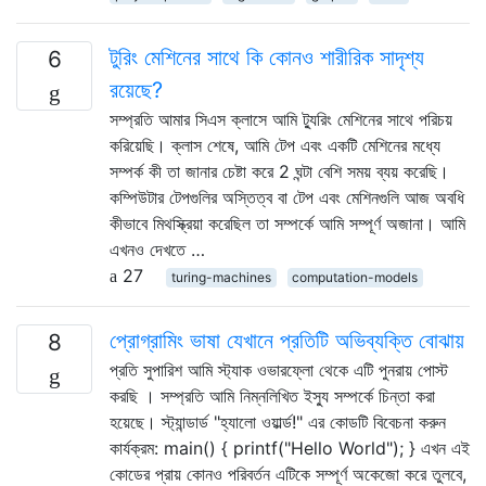
টুরিং মেশিনের সাথে কি কোনও শারীরিক সাদৃশ্য
6
রয়েছে?
সম্প্রতি আমার সিএস ক্লাসে আমি ট্যুরিং মেশিনের সাথে পরিচয়
করিয়েছি। ক্লাস শেষে, আমি টেপ এবং একটি মেশিনের মধ্যে
সম্পর্ক কী তা জানার চেষ্টা করে 2 ঘন্টা বেশি সময় ব্যয় করেছি।
কম্পিউটার টেপগুলির অস্তিত্ব বা টেপ এবং মেশিনগুলি আজ অবধি
কীভাবে মিথস্ক্রিয়া করেছিল তা সম্পর্কে আমি সম্পূর্ণ অজানা। আমি
এখনও দেখতে …
27
turing-machines
computation-models
প্রোগ্রামিং ভাষা যেখানে প্রতিটি অভিব্যক্তি বোঝায়
8
প্রতি সুপারিশ আমি স্ট্যাক ওভারফ্লো থেকে এটি পুনরায় পোস্ট
করছি । সম্প্রতি আমি নিম্নলিখিত ইস্যু সম্পর্কে চিন্তা করা
হয়েছে। স্ট্যান্ডার্ড "হ্যালো ওয়ার্ল্ড!" এর কোডটি বিবেচনা করুন
কার্যক্রম: main() { printf("Hello World"); } এখন এই
কোডের প্রায় কোনও পরিবর্তন এটিকে সম্পূর্ণ অকেজো করে তুলবে,