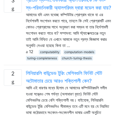
3
স্ব-পরিবর্তনকারী অ্যালগরিদম দ্বারা মডেল করা যায়?
আমাদের যদি এমন যথেচ্ছ কম্পিউটার প্রোগ্রাম থাকে যা এর
নির্দেশাবলী সংশোধন করতে পারে, তাহলে কি সেই প্রোগ্রামটি এমন
কোনও প্রোগ্রামের সাথে অনুকরণ করা সম্ভব যা তার নির্দেশাবলী
সংশোধন করতে পারে না? সম্পাদনা: আমি স্ট্যাকেক্সচেঞ্জে নতুন
তাই আমি নিশ্চিত যে এখানে আমাকে নতুন প্রশ্ন জিজ্ঞাসা করার
অনুমতি দেওয়া হয়েছে কিনা তা …
12
computability
computation-models
turing-completeness
church-turing-thesis
লিনিয়ারলি বাউন্ডেড টুরিং মেশিনগুলি ফিনিট স্টেট
2
অটোমাতার চেয়ে আরও শক্তিশালী কেন?
আমি এই ধারণার মধ্যে ছিলাম যে আমাদের কম্পিউটারগুলি সসীম
হওয়া সত্ত্বেও শেষ পর্যন্ত (অসাধারণ বৃহত) ফিনিট স্টেট
মেশিনগুলির চেয়ে বেশি শক্তিশালী নয়। যাইহোক, লিনিয়ারলি
বাউন্ডেড টুরিং মেশিনগুলিও সীমাবদ্ধ তবে এটি মনে হয় যে নিয়মিত
ভাষা কঠোরভাবে সংবেদন-সংবেদনশীল ভাষার একটি অনুচিত