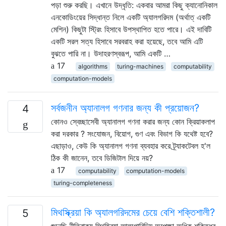
পড়া শুরু করছি। এখানে উদ্ধৃতি: একবার আমরা কিছু ক্যানোনিকাল
এনকোডিংয়ের সিদ্ধান্ত নিলে একটি অ্যালগরিদম (অর্থাত্ একটি
মেশিন) কিছুটা স্ট্রিং হিসাবে উপস্থাপিত হতে পারে। এই দাবিটি
একটি সরল সত্য হিসাবে সরবরাহ করা হয়েছে, তবে আমি এটি
বুঝতে পারি না। উদাহরণস্বরূপ, আমি একটি …
17
algorithms
turing-machines
computability
computation-models
সর্বজনীন অ্যানালগ গণনার জন্য কী প্রয়োজন?
4
কোনও স্বেচ্ছাসেবী অ্যানালগ গণনা করার জন্য কোন ক্রিয়াকলাপ
করা দরকার ? সংযোজন, বিয়োগ, গুণ এবং বিভাগ কি যথেষ্ট হবে?
এছাড়াও, কেউ কি অ্যানালগ গণনা ব্যবহার করে ট্র্যাকটেবল হ'ল
ঠিক কী জানেন, তবে ডিজিটাল দিয়ে নয়?
17
computability
computation-models
turing-completeness
মিথস্ক্রিয়া কি অ্যালগরিদমের চেয়ে বেশি শক্তিশালী?
5
শুনেছি নীতিবাক্য মিথষ্ক্রিয়া আলগোরিদিম অপেক্ষা অধিক শক্তিধর