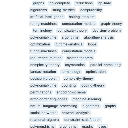
graphs
np-complete
reductions
np-hard
algorithms
string-metrics
computability
artificial-intelligence
halting-problem
turing-machines
computation-models
graph-theory
terminology
complexity-theory
decision-problem
polynomial-time
algorithms
algorithm-analysis
optimization
runtime-analysis
loops
turing-machines
computation-models
recurrence-relation
master-theorem
complexity-theory
asymptotics
parallel-computing
landau-notation
terminology
optimization
decision-problem
complexity-theory
polynomial-time
counting
coding-theory
permutations
encoding-scheme
error-correcting-codes
machine-learning
natural-language-processing
algorithms
graphs
social-networks
network-analysis
relational-algebra
constraint-satisfaction
polymorphisms
algorithms
graphs
trees