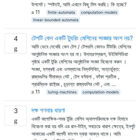
উপসেট। স্পষ্টতই, আমি এখানে কিছু মিস করছি। কি হচ্ছে?
11
finite-automata
computation-models
linear-bounded-automata
টেপটি কেন একটি ট্যুরিং মেশিনের সংজ্ঞার অংশ নয়?
4
আমি ভেবে দেখেছি কেন টেপ / টেপগুলি কোনও টিউরিং মেশিনের
আনুষ্ঠানিক সংজ্ঞার অংশ হয় না। উদাহরণস্বরূপ, উইকিপিডিয়া
পৃষ্ঠায় একটি টুরিং মেশিনের আনুষ্ঠানিক সংজ্ঞা বিবেচনা করুন ।
সংজ্ঞা, হপক্রফ্ট এবং ওলম্যানের নিম্নলিখিত, অন্তর্ভুক্ত:
রাজ্যগুলির সীমাবদ্ধ সেট , টেপ বর্ণমালা , ফাঁকা প্রতীক ,
প্রারম্ভিক রাষ্ট্রের , চূড়ান্ত রাজ্যগুলির সেট , এবং …
11
turing-machines
computation-models
দক্ষ গণনার ধারণা
3
একটি বহুপাক্ষিক-সময় টুরিং মেশিন অ্যালগরিদমকে দক্ষ হিসাবে
বিবেচনা করা হয় যদি এর রান-টাইম, সবচেয়ে খারাপ ক্ষেত্রে, ইনপুট
আকারের একটি বহুপদী ফাংশন দ্বারা আবদ্ধ থাকে। আমি