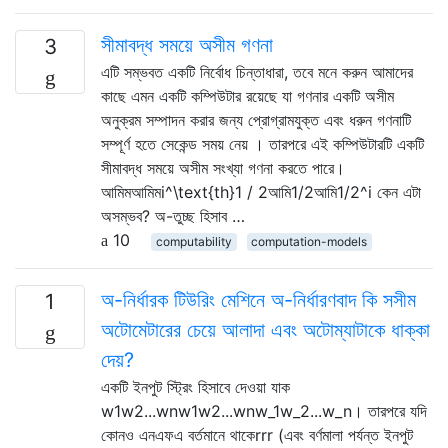
সীমাবদ্ধ সময়ে অসীম গণনা
3
এটি সম্ভবত একটি নির্বোধ চিন্তাধারা, তবে মনে করুন আমাদের
কাছে এমন একটি কম্পিউটার রয়েছে যা গণনার একটি অসীম
অনুক্রম সম্পাদন করার জন্য প্রোগ্রামযুক্ত এবং ধরুন গণনাটি
সম্পূর্ণ হতে সেকেন্ড সময় নেয় । তারপরে এই কম্পিউটারটি একটি
সীমাবদ্ধ সময়ে অসীম সংখ্যা গণনা করতে পারে।
আমিমআমিমi^\text{th}1 / 2আমি1/2আমি1/2^i কেন এটা
অসম্ভব? অ-তুচ্ছ হিসাব …
10
computability
computation-models
অ-নির্ধারক টিউরিং মেশিনে অ-নির্ধারণবাদ কি সসীম
1
অটোমেটারের চেয়ে আলাদা এবং অটোম্যাটাকে ধাক্কা
দেয়?
একটি ইনপুট স্ট্রিং হিসাবে দেওয়া যাক
w1w2...wnw1w2...wnw_1w_2...w_n। তারপরে যদি
কোনও এনএফএ বর্তমানে থাকেrrr (এবং বর্ণমালা পর্যন্ত ইনপুট