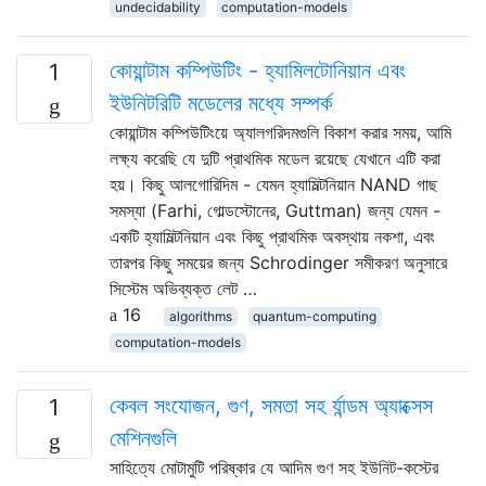
undecidability
computation-models
কোয়ান্টাম কম্পিউটিং - হ্যামিলটোনিয়ান এবং
1
ইউনিটরিটি মডেলের মধ্যে সম্পর্ক
কোয়ান্টাম কম্পিউটিংয়ে অ্যালগরিদমগুলি বিকাশ করার সময়, আমি
লক্ষ্য করেছি যে দুটি প্রাথমিক মডেল রয়েছে যেখানে এটি করা
হয়। কিছু আলগোরিদিম - যেমন হ্যামিল্টনিয়ান NAND গাছ
সমস্যা (Farhi, গোল্ডস্টোনের, Guttman) জন্য যেমন -
একটি হ্যামিল্টনিয়ান এবং কিছু প্রাথমিক অবস্থায় নকশা, এবং
তারপর কিছু সময়ের জন্য Schrodinger সমীকরণ অনুসারে
সিস্টেম অভিব্যক্ত লেট …
16
algorithms
quantum-computing
computation-models
কেবল সংযোজন, গুণ, সমতা সহ র্যান্ডম অ্যাক্সেস
1
মেশিনগুলি
সাহিত্যে মোটামুটি পরিষ্কার যে আদিম গুণ সহ ইউনিট-কস্টের