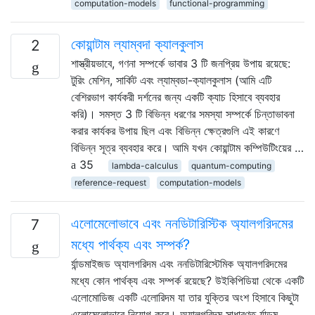
computation-models
functional-programming
কোয়ান্টাম ল্যাম্বদা ক্যালকুলাস
2
শাস্ত্রীয়ভাবে, গণনা সম্পর্কে ভাবার 3 টি জনপ্রিয় উপায় রয়েছে:
টুরিং মেশিন, সার্কিট এবং ল্যাম্বডা-ক্যালকুলাস (আমি এটি
বেশিরভাগ কার্যকরী দর্শনের জন্য একটি ক্যাচ হিসাবে ব্যবহার
করি)। সমস্ত 3 টি বিভিন্ন ধরণের সমস্যা সম্পর্কে চিন্তাভাবনা
করার কার্যকর উপায় ছিল এবং বিভিন্ন ক্ষেত্রগুলি এই কারণে
বিভিন্ন সূত্র ব্যবহার করে। আমি যখন কোয়ান্টাম কম্পিউটিংয়ের …
35
lambda-calculus
quantum-computing
reference-request
computation-models
এলোমেলোভাবে এবং ননডিটারিস্টিক অ্যালগরিদমের
7
মধ্যে পার্থক্য এবং সম্পর্ক?
র্যান্ডমাইজড অ্যালগরিদম এবং ননডিটারিস্টেমিক অ্যালগরিদমের
মধ্যে কোন পার্থক্য এবং সম্পর্ক রয়েছে? উইকিপিডিয়া থেকে একটি
এলোমোডিজ একটি এলোরিদম যা তার যুক্তির অংশ হিসাবে কিছুটা
এলোমেলোভাবে নিয়োগ করে। অ্যালগরিদম সাধারণত র্যান্ডম