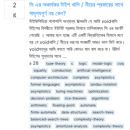
সি এর অকার্যকর টাইপ খালি / নীচের প্রকারের সাথে
2
সাদৃশ্যপূর্ণ নয় কেন?
উইকিপিডিয়া পাশাপাশি অন্যান্য উত্সগুলি যে আমি voidখালি
টাইপের বিপরীতে ইউনিট প্রকার হিসাবে তালিকাবদ্ধ সি এর ধরণটি
পেয়েছি । আমার মনে হচ্ছে এটি একটি বিভ্রান্তিকর হিসাবে মনে
হয় যে voidখালি / নীচের ধরণের সংজ্ঞাটি আরও ভাল ফিট করে।
voidযতদূর আমি বলতে পারি কোনও মান বাস করে না। রিটার্ন
টাইপের শূন্যতার সাথে …
28
type-theory
c
logic
modal-logic
coq
equality
coinduction
artificial-intelligence
computer-architecture
compilers
asymptotics
formal-languages
asymptotics
landau-notation
asymptotics
turing-machines
optimization
decision-problem
rice-theorem
algorithms
arithmetic
floating-point
automata
finite-automata
data-structures
search-trees
balanced-search-trees
complexity-theory
asymptotics
amortized-analysis
complexity-theory