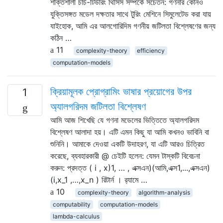
শক্তিশালী চার্চ-টিউরিং থিসিস সম্পর্কে সচেতন: গণনার কোনও
যুক্তিসঙ্গত মডেল দক্ষতার সাথে টুরিং মেশিনে সিমুলেটেড করা যায়
যাইহোক, আমি এর আলগোরিদিম গণনীয় জটিলতা বিশ্লেষণের জন্য
কঠিন …
11
complexity-theory
efficiency
computation-models
ক্রিয়ামূলক প্রোগ্রামিং ভাষার প্রয়োগের উপর
1
অ্যালগরিদম জটিলতা বিশ্লেষণ
আমি আজ শিখেছি যে গণনা মডেলের ভিত্তিতে অ্যালগরিদম
বিশ্লেষণ আলাদা হয়। এটি এমন কিছু যা আমি কখনও ভাবিনি বা
শুনিনি। আমাকে দেওয়া একটি উদাহরণ, যা এটি আরও চিত্রিত
করেছে, ব্যবহারকারী @ চেইটি হলেন: যেমন টাস্কটি বিবেচনা
করুন: প্রদত্ত ( i , x)1, … , এক্সএন)(আমি,এক্স1,...,এক্সএন)
(i,x_1 ,…,x_n ) রিটার্ন । র‍্যামে …
10
complexity-theory
algorithm-analysis
computability
computation-models
lambda-calculus