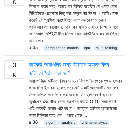
বিবেচনা করার সময়, আমার দল বিস্মিত হয়েছিল যে একক কোর
সিপিইউতে একেবারে কিছু করা সম্ভব নয় কি না । আমি পোস্ট
করেছি যে গ্রাফিক্স প্রসেসিংয়ে ব্যাপকভাবে সমান্তরাল
প্রক্রিয়াকরণ প্রয়োজন, তবে তারা যুক্তি দেয় যে ডিওমের মতো
জিনিসগুলি জিপিইউবিহীন সিঙ্গল-কোর সিপিইউতে করা হয়েছিল।
মাল্টি-কোর …
45
computation-models
cpu
multi-tasking
কার্যকরী ভাষাগুলির জন্য কীভাবে অ্যালগরিদম
3
জটিলতা তৈরি করা হয়?
অ্যালগরিদম জটিলতা নিম্ন স্তরের বিশদগুলির থেকে পৃথক হওয়ার
জন্য ডিজাইন করা হয়েছে তবে এটি একটি আবশ্যকীয় মডেলের
উপর ভিত্তি করে তৈরি করা হয়েছে, উদাহরণস্বরূপ অ্যারে
অ্যাক্সেস এবং গাছে নোড সংশোধন করতে O (1) সময় লাগে।
খাঁটি কার্যকরী ভাষায় এটি হয় না। হাস্কেল তালিকা অ্যাক্সেসের
জন্য লিনিয়ার সময় নেয়। গাছে নোড …
38
algorithm-analysis
runtime-analysis