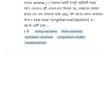
পড়েছে wiwiw_i ) তারপরে পরবর্তী ইনপুট প্রতীকটি পড়ার
আগে এনএফএ দুটি এনএফএতে বিভক্ত হয়, একজনের অবস্থা
রয়েছে rrr এবং অন্যান্য হচ্ছে sss, যদি ধরণের কোনও রূপান্তর
থাকে r→ϵsr→ϵsr \xrightarrow{\epsilon} s।
ধরণের একটি চক্র …
9
turing-machines
finite-automata
pushdown-automata
computation-models
nondeterminism