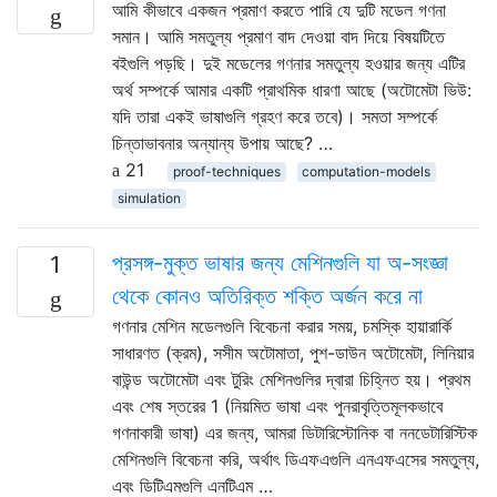
আমি কীভাবে একজন প্রমাণ করতে পারি যে দুটি মডেল গণনা
সমান। আমি সমতুল্য প্রমাণ বাদ দেওয়া বাদ দিয়ে বিষয়টিতে
বইগুলি পড়ছি। দুই মডেলের গণনার সমতুল্য হওয়ার জন্য এটির
অর্থ সম্পর্কে আমার একটি প্রাথমিক ধারণা আছে (অটোমেটা ভিউ:
যদি তারা একই ভাষাগুলি গ্রহণ করে তবে)। সমতা সম্পর্কে
চিন্তাভাবনার অন্যান্য উপায় আছে? …
21
proof-techniques
computation-models
simulation
প্রসঙ্গ-মুক্ত ভাষার জন্য মেশিনগুলি যা অ-সংজ্ঞা
1
থেকে কোনও অতিরিক্ত শক্তি অর্জন করে না
গণনার মেশিন মডেলগুলি বিবেচনা করার সময়, চমস্কি হায়ারার্কি
সাধারণত (ক্রম), সসীম অটোমাতা, পুশ-ডাউন অটোমেটা, লিনিয়ার
বাউন্ড অটোমেটা এবং টুরিং মেশিনগুলির দ্বারা চিহ্নিত হয়। প্রথম
এবং শেষ স্তরের 1 (নিয়মিত ভাষা এবং পুনরাবৃত্তিমূলকভাবে
গণনাকারী ভাষা) এর জন্য, আমরা ডিটারিস্টোনিক বা ননডেটারিস্টিক
মেশিনগুলি বিবেচনা করি, অর্থাৎ ডিএফএগুলি এনএফএসের সমতুল্য,
এবং ডিটিএমগুলি এনটিএম …