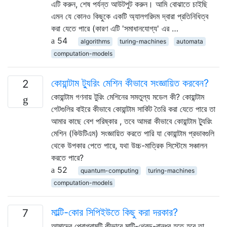
এটি করুন, শেষ পর্যন্ত আউটপুট করুন। আমি বোঝাতে চাইছি
এমন যে কোনও কিছুকে একটি অ্যালগরিদম দ্বারা প্রতিনিধিত্ব
করা যেতে পারে (কারণ এটি 'সমাধানযোগ্য' এর …
54
algorithms
turing-machines
automata
computation-models
কোয়ান্টাম ট্যুরিং মেশিন কীভাবে সংজ্ঞায়িত করবেন?
2
কোয়ান্টাম গণনায় টুরিং মেশিনের সমতুল্য মডেল কী? কোয়ান্টাম
গেটগুলির বাইরে কীভাবে কোয়ান্টাম সার্কিট তৈরি করা যেতে পারে তা
আমার কাছে বেশ পরিষ্কার , তবে আমরা কীভাবে কোয়ান্টাম ট্যুরিং
মেশিন (কিউটিএম) সংজ্ঞায়িত করতে পারি যা কোয়ান্টাম প্রভাবগুলি
থেকে উপকার পেতে পারে, যথা উচ্চ-মাত্রিক সিস্টেমে সঞ্চালন
করতে পারে?
52
quantum-computing
turing-machines
computation-models
মাল্টি-কোর সিপিইউতে কিছু করা দরকার?
7
আমাদের প্রোগ্রামটি কীভাবে মাল্টি-থ্রেড-বান্ধব হতে হবে তা