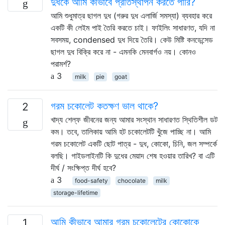
দুধকে আমি কীভাবে প্রতিস্থাপন করতে পারি?
আমি শুধুমাত্র ছাগল দুধ (গরুর দুধ এলার্জি সমস্যা) ব্যবহার করে
একটি কী লেইম পাই তৈরি করতে চাই। ফাইলিং সাধারণত, যদি না
সবসময়, condensed দুধ দিয়ে তৈরি। কেউ মিষ্টি কনডেন্সেড
ছাগল দুধ বিক্রি করে না - এমনকি মেনবার্গও নয়। কোনও
পরামর্শ?
3
milk
pie
goat
গরম চকোলেট কতক্ষণ ভাল থাকে?
2
খাদ্য শেল্ফ জীবনের জন্য আমার সংস্থান সাধারণত স্থিতিশীল ডট
কম। তবে, তালিকায় আমি হট চকোলেটটি খুঁজে পাচ্ছি না। আমি
গরম চকোলেট একটি ছোট পাত্র - দুধ, কোকো, চিনি, জল সম্পর্কে
বলছি। গাইডলাইনটি কি দুধের মেয়াদ শেষ হওয়ার তারিখ? বা এটি
দীর্ঘ / সংক্ষিপ্ত দীর্ঘ হবে?
3
food-safety
chocolate
milk
storage-lifetime
আমি কীভাবে আমার গরম চকোলেটের কোকোকে
1