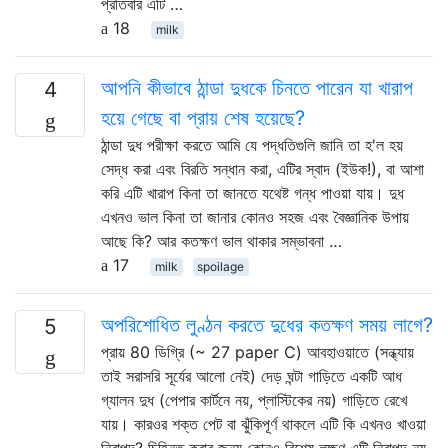
প্রতিবার এটি …
18
milk
আপনি কীভাবে ঠান্ডা দুধকে চিনতে পারেন যা খারাপ
4
হয়ে গেছে বা প্রায় শেষ হয়েছে?
ঠান্ডা দুধ পরীক্ষা করতে আমি যে পদ্ধতিগুলি জানি তা হ'ল হয়
সেদ্ধ করা এবং বিরতি সন্ধান করা, এটির স্বাদ (ইউক!), বা আশা
করি এটি খারাপ কিনা তা জানতে যথেষ্ট গন্ধ পাওয়া যায়। দুধ
এখনও ভাল কিনা তা জানার কোনও সহজ এবং বৈজ্ঞানিক উপায়
আছে কি? আর কতক্ষণ ভাল থাকার সম্ভাবনা …
17
milk
spoilage
অপরিশোধিত লুণ্ঠন করতে দুধের কতক্ষণ সময় লাগে?
5
প্রায় 80 ডিগ্রি (~ 27 paper C) আবহাওয়াতে (সন্ধ্যায়
তাই সরাসরি সূর্যের আলো নেই) দেড় ঘন্টা গাড়িতে একটি আধ
গ্যালন দুধ (পেপার কার্টনে নয়, প্লাস্টিকের নয়) গাড়িতে রেখে
যায়। কারওর শক্ত পেট বা ঝুঁকিপূর্ণ থাকলে এটি কি এখনও খাওয়া
নিরাপদ? চিহ্নিত করার জন্য কোনও বিশেষ লক্ষণ এটি নিরাপদ নয়