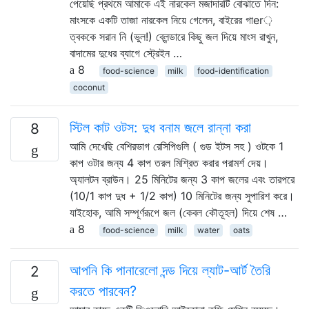
পেয়েছি প্রথমে আমাকে এই নারকেল মজাদারটি বোঝাতে দিন:
মাংসকে একটি তাজা নারকেল নিয়ে গেলেন, বাইরের গাer়
ত্বককে সরান নি (ভুল!) ব্লেন্ডারে কিছু জল দিয়ে মাংস রাখুন,
বাদামের দুধের ব্যাগে স্ট্রেইন …
8
food-science
milk
food-identification
coconut
স্টিল কাট ওটস: দুধ বনাম জলে রান্না করা
8
আমি দেখেছি বেশিরভাগ রেসিপিগুলি ( গুড ইটস সহ ) ওটকে 1
কাপ ওটার জন্য 4 কাপ তরল মিশ্রিত করার পরামর্শ দেয়।
অ্যালটন ব্রাউন। 25 মিনিটের জন্য 3 কাপ জলের এবং তারপরে
(10/1 কাপ দুধ + 1/2 কাপ) 10 মিনিটের জন্য সুপারিশ করে।
যাইহোক, আমি সম্পূর্ণরূপে জল (কেবল কৌতূহল) দিয়ে শেষ …
8
food-science
milk
water
oats
আপনি কি পানারেলো দন্ড দিয়ে ল্যাট-আর্ট তৈরি
2
করতে পারবেন?