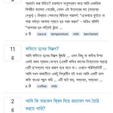
প্রবর্তন করা উচিত? চারপাশে অনুসন্ধান করে আমি একাধিক
বিপরীত মতামত পেয়েছি, যেমন এই উত্তরের মত (মন্তব্য
দেখুন)। বিখ্যাত শেফদের বিভিন্ন পরামর্শ: "একেবারে ফুটতে না
পারা পর্যন্ত আলাদা প্যানে দুধ গরম করুন" - মারিও বাটালি
"আপনার দুধ সত্যিই ঠান্ডা …
9
sauce
temperature
milk
bechamel
কফিতে দুধের বিকল্প?
11
আমি কফিতে দুধের বিকল্প খুঁজছি ... এমন কিছু যা কফির উপর
একই রকম প্রভাব ফেলবে (একটি কফির কাপের তিক্ততার স্বরে)
যেটি দু'সপ্তাহ পরে খারাপ হয়ে যাবে না। এখানে পরিস্থিতিটি ...
আমি যখন কাজটিতে একটু নিদ্রাহীন হই তখন আমি একটি ভাল
কফি খাওয়া পছন্দ করি ... এটি ঘটে যায়, সম্ভবত, সম্ভবত …
9
coffee
milk
আমি কি নারকেল ক্রিম দিয়ে বাচামেল সস তৈরি
2
করতে পারি?