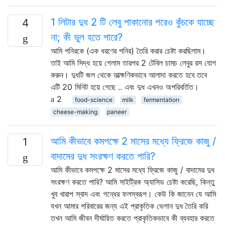
1 লিটার দুধ 2 টি লেবু পাকানোর পরেও কুঁচকে যাচ্ছে
4
না; কী ভুল হতে পারে?
আমি পনিরকে (এক ধরণের পনির) তৈরি করার চেষ্টা করছিলাম।
তাই আমি সিদ্ধ হয়ে গেলাম তারপর 2 টেবিল চামচ লেবুর রস যোগ
করুন। দুধটি জল থেকে তাত্ক্ষণিকভাবে আলাদা করতে হবে তবে
এটি 20 মিনিট হয়ে গেছে .. এবং দুধ এখনও অপরিবর্তিত।
2
food-science
milk
fermentation
cheese-making
paneer
আমি কীভাবে কমপক্ষে 2 মাসের মধ্যে ফ্রিজে কাজু /
1
বাদামের দুধ সংরক্ষণ করতে পারি?
আমি কীভাবে কমপক্ষে 2 মাসের মধ্যে ফ্রিজে কাজু / বাদামের দুধ
সংরক্ষণ করতে পারি? আমি সাইট্রিক অ্যাসিড চেষ্টা করেছি, কিন্তু
খুব খারাপ স্বাদ এবং গন্ধের ফলস্বরূপ। কেউ কি জানেন যে আমি
যখন আমার পরিবারের জন্য এই প্রাকৃতিক ভেগান দুধ তৈরি করি
তখন আমি জীবন দীর্ঘায়িত করতে প্রাকৃতিকভাবে কী ব্যবহার করতে