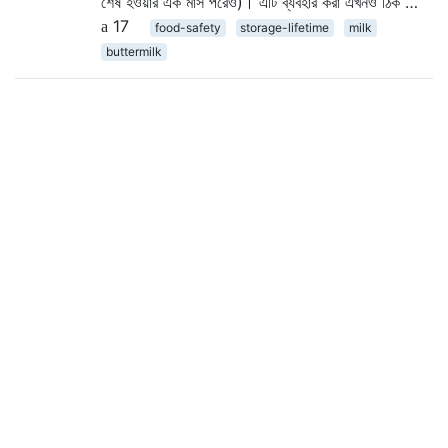
শেষ হওয়ার এক মাস পরেও)। এটি ব্যবহার করা এখনও ঠিক …
17
food-safety
storage-lifetime
milk
buttermilk