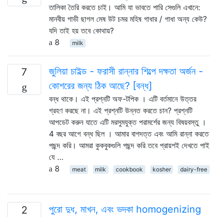
তালিকা তৈরি করতে চাই। আমি যা ভাবতে পারি সেগুলি এখানে:
মানবীয় গাভী ছাগল মেষ উট চমর মহিষ গাধার / গাধা অন্য কেউ?
যদি তাই হয় তবে কোথায়?
8
milk
জুলিয়া চাইল্ড - ফরাসী রান্নার শিল্পে দক্ষতা অর্জন -
7
কোশরের জন্য ঠিক আছে? [বন্ধ]
বন্ধ থাকে। এই প্রশ্নটি অফ-টপিক । এটি বর্তমানে উত্তর
গ্রহণ করছে না। এই প্রশ্নটি উন্নত করতে চান? প্রশ্নটি
আপডেট করুন যাতে এটি মরসুমযুক্ত পরামর্শের জন্য বিষয়বস্তু ।
4 বছর আগে বন্ধ ছিল । আমার বাগদত্ত এবং আমি রান্না করতে
পছন্দ করি। আমরা কুকবুকগুলি পছন্দ করি তবে প্রায়শই দেখতে পাই
যে …
8
meat
milk
cookbook
kosher
dairy-free
পুরো দুধ, মাখন, এবং ভদকা homogenizing
2