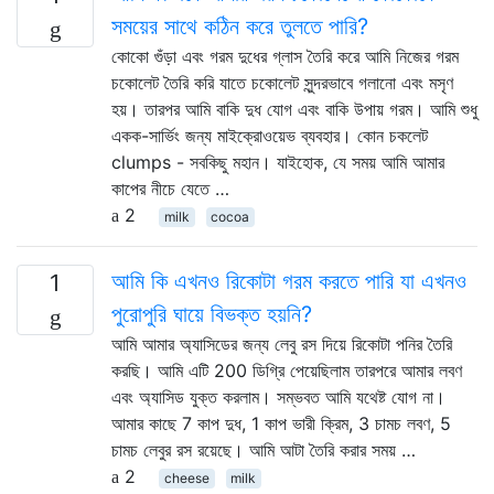
সময়ের সাথে কঠিন করে তুলতে পারি?
কোকো গুঁড়া এবং গরম দুধের গ্লাস তৈরি করে আমি নিজের গরম
চকোলেট তৈরি করি যাতে চকোলেট সুন্দরভাবে গলানো এবং মসৃণ
হয়। তারপর আমি বাকি দুধ যোগ এবং বাকি উপায় গরম। আমি শুধু
একক-সার্ভিং জন্য মাইক্রোওয়েভ ব্যবহার। কোন চকলেট
clumps - সবকিছু মহান। যাইহোক, যে সময় আমি আমার
কাপের নীচে যেতে …
2
milk
cocoa
আমি কি এখনও রিকোটা গরম করতে পারি যা এখনও
1
পুরোপুরি ঘায়ে বিভক্ত হয়নি?
আমি আমার অ্যাসিডের জন্য লেবু রস দিয়ে রিকোটা পনির তৈরি
করছি। আমি এটি 200 ডিগ্রি পেয়েছিলাম তারপরে আমার লবণ
এবং অ্যাসিড যুক্ত করলাম। সম্ভবত আমি যথেষ্ট যোগ না।
আমার কাছে 7 কাপ দুধ, 1 কাপ ভারী ক্রিম, 3 চামচ লবণ, 5
চামচ লেবুর রস রয়েছে। আমি আটা তৈরি করার সময় …
2
cheese
milk