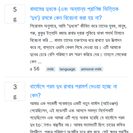
বাদামের দুধকে (এবং অন্যান্য প্রাণিজ ভিত্তিক
5
'দুধ') রসকে কেন বিবেচনা করা হয় না?
শিরোনাম অনুসারে, আমি "দুধকে" জীবিত করে তাদের যুবক, মানুষ,
গরু, কুকুর ইত্যাদি বজায় রাখার দ্বারা লুকিয়ে থাকা পদার্থ হিসাবে
বিবেচনা করি ... বাদাম তাদের তরুণদের ধরে রাখতে দুধ উত্পাদন
করে না, বাস্তবে এগুলি কেবল পিষে দেওয়া হয়। এটি আমাকে
দুধের চেয়ে বেশি পরিমাণে রস স্মরণ করিয়ে দেয়। তাহলে লোকেরা
কেন …
56
milk
language
almond-milk
থার্মোসে গরম দুধ রাখার পরামর্শ দেওয়া হচ্ছে না
3
কেন?
আমার এক সহকর্মী সবেমাত্র একটি নতুন থার্মাস (আইওনক্স)
পেয়েছিলেন, এই মডেলটি এবং আসলে সমস্ত নির্দেশনাটি
পড়েছিলেন এবং আমরা এটি পড়ে অবাক হয়েছি যে থার্মোসে গরম
দুধ toালাও বাঞ্ছনীয় নয়। আমার মতামতটি ছিল: চায়ের কফির
বিপরীতে, প্রচুর পরিমাণে অণুজীব দুধে বাস করে, সেই ক্ষুদ্র প্রাণীর