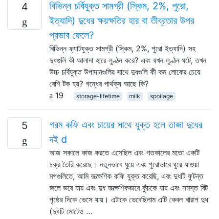
বিভিন্ন চর্বিযুক্ত সামগ্রী (স্কিম, 2%, পুরো,
4
ইত্যাদি) দুধের ক্ষয়ক্ষতির হার বা তীব্রতার উপর
প্রভাব ফেলে?
বিভিন্ন ফ্যাটযুক্ত সামগ্রী (স্কিম, 2%, পুরো ইত্যাদি) সহ
দুধগুলি কী আলাদা হারে লুণ্ঠন করে? এবং যখন লুণ্ঠন ঘটে, তখন
উচ্চ চর্বিযুক্ত উপাদানগুলির সাথে দুধগুলি কী কম লোকের চেয়ে
বেশি টক হয়? গন্ধের পার্থক্য আছে কি?
19
storage-lifetime
milk
spoilage
গরম কফি এবং চায়ের সাথে যুক্ত হলে তাজা দুধের
5
দই d
আজ সকালে কাজ করতে এসেছিল এবং গতকালের মতো একটি
চক্র তৈরি করেছে। নতুনভাবে ধুয়ে এবং পুরোভাবে ধুয়ে যাওয়া
মগগুলিতে, আমি তাত্ক্ষণিক কফি যুক্ত করেছি, এবং দুধটি ফুটন্ত
জলে ভরে যায় এবং দুধ তাত্ক্ষণিকভাবে কুঁচকে যায় এবং সমস্ত বিট
পৃষ্ঠের দিকে ভেসে যায়। এটাকে ভেবেছিলাম এটি কেবল খারাপ দুধ
(দুধটি মোটেও …